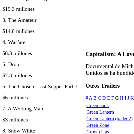
$19.3 millones
3. The Amateur
$14.8 millones
4. Warfare
$8.3 millones
Capitalism: A Lov
5. Drop
Documental de Micha
Unidos se ha hundido
$7.3 millones
Otros Trailers
6. The Chosen: Last Supper Part 3
$6 millones
#
A
B
C
D
E
F
G
H
I
J
K
Green book
7. A Working Man
Green Lantern
Green Lantern (trailer 2)
$3 millones
Green Zone
8. Snow White
Grown Ups