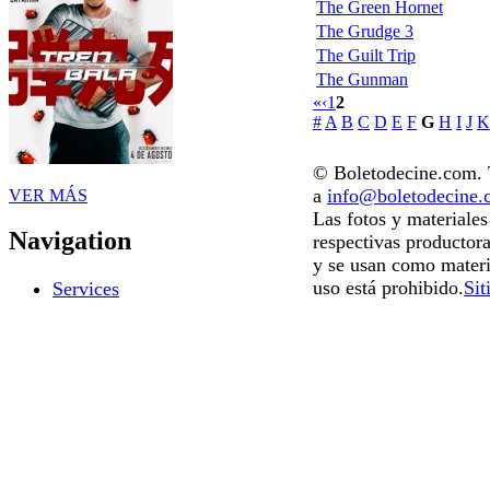
The Green Hornet
The Grudge 3
The Guilt Trip
The Gunman
«
‹
1
2
#
A
B
C
D
E
F
G
H
I
J
K
© Boletodecine.com. T
a
info@boletodecine
VER MÁS
Las fotos y materiale
Navigation
respectivas productora
y se usan como materi
uso está prohibido.
Sit
Services