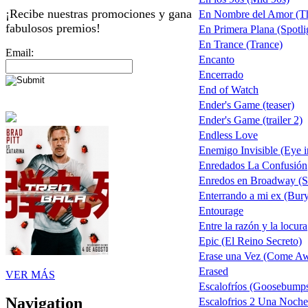
¡Recibe nuestras promociones y gana
En Nombre del Amor (T
fabulosos premios!
En Primera Plana (Spotli
En Trance (Trance)
Email:
Encanto
Encerrado
End of Watch
Ender's Game (teaser)
Ender's Game (trailer 2)
Endless Love
Enemigo Invisible (Eye i
Enredados La Confusión
Enredos en Broadway (S
Enterrando a mi ex (Bury
Entourage
Entre la razón y la locura
Epic (El Reino Secreto)
Erase una Vez (Come A
Erased
VER MÁS
Escalofríos (Goosebumps)
Navigation
Escalofrios 2 Una Noch