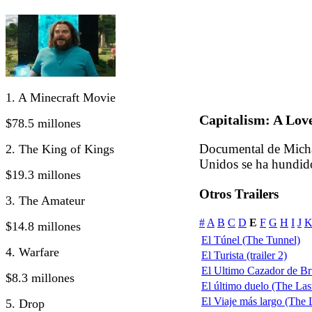
1. A Minecraft Movie
Capitalism: A Lov
$78.5 millones
Documental de Micha
2. The King of Kings
Unidos se ha hundido
$19.3 millones
Otros Trailers
3. The Amateur
#
A
B
C
D
E
F
G
H
I
J
$14.8 millones
El Túnel (The Tunnel)
4. Warfare
El Turista (trailer 2)
El Ultimo Cazador de Br
$8.3 millones
El último duelo (The Las
El Viaje más largo (The 
5. Drop