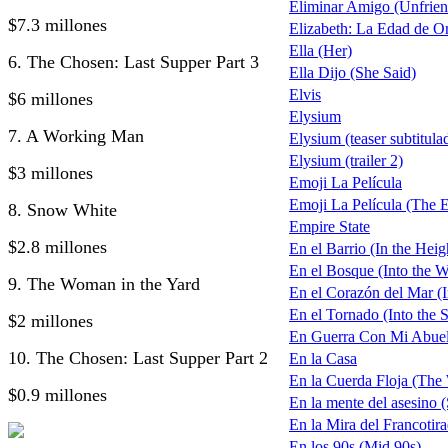
Eliminar Amigo (Unfrie
$7.3 millones
Elizabeth: La Edad de O
Ella (Her)
6. The Chosen: Last Supper Part 3
Ella Dijo (She Said)
Elvis
$6 millones
Elysium
7. A Working Man
Elysium (teaser subtitula
Elysium (trailer 2)
$3 millones
Emoji La Película
Emoji La Película (The 
8. Snow White
Empire State
$2.8 millones
En el Barrio (In the Heig
En el Bosque (Into the 
9. The Woman in the Yard
En el Corazón del Mar (I
En el Tornado (Into the 
$2 millones
En Guerra Con Mi Abuel
10. The Chosen: Last Supper Part 2
En la Casa
En la Cuerda Floja (The
$0.9 millones
En la mente del asesino 
En la Mira del Francotir
En los 90s (Mid 90s)