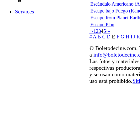
Escándalo Americano (A
Escape bajo Fuego (Kan
Services
Escape from Planet Eart
Escape Plan
«
‹
1
2
3
4
5
›
»
#
A
B
C
D
E
F
G
H
I
J
© Boletodecine.com. T
a
info@boletodecine
Las fotos y materiale
respectivas productora
y se usan como materi
uso está prohibido.
Sit