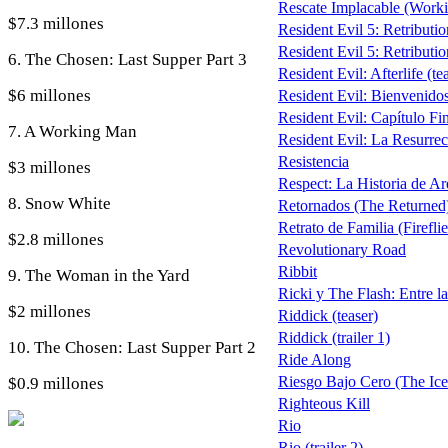
Rescate Implacable (Work
$7.3 millones
Resident Evil 5: Retributio
Resident Evil 5: Retribution
6. The Chosen: Last Supper Part 3
Resident Evil: Afterlife (te
$6 millones
Resident Evil: Bienvenido
Resident Evil: Capítulo Fi
7. A Working Man
Resident Evil: La Resurrecc
Resistencia
$3 millones
Respect: La Historia de Ar
8. Snow White
Retornados (The Returned
Retrato de Familia (Firefli
$2.8 millones
Revolutionary Road
Ribbit
9. The Woman in the Yard
Ricki y The Flash: Entre la
$2 millones
Riddick (teaser)
Riddick (trailer 1)
10. The Chosen: Last Supper Part 2
Ride Along
Riesgo Bajo Cero (The Ic
$0.9 millones
Righteous Kill
Rio
Rio (trailer 2)