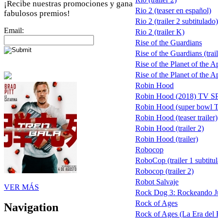
¡Recibe nuestras promociones y gana
Rio 2 (teaser en español)
fabulosos premios!
Rio 2 (trailer 2 subtitulado)
Email:
Rio 2 (trailer K)
Rise of the Guardians
Rise of the Guardians (trail
Rise of the Planet of the A
Rise of the Planet of the Ap
Robin Hood
Robin Hood (2018) TV 
Robin Hood (super bowl 
Robin Hood (teaser trailer)
Robin Hood (trailer 2)
Robin Hood (trailer)
Robocop
RoboCop (trailer 1 subtitu
Robocop (trailer 2)
Robot Salvaje
VER MÁS
Rock Dog 3: Rockeando J
Rock of Ages
Navigation
Rock of Ages (La Era del R