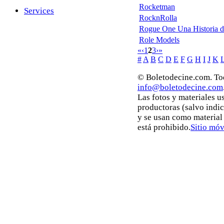
Rocketman
Services
RocknRolla
Rogue One Una Historia d
Role Models
«
‹
1
2
3
›
»
#
A
B
C
D
E
F
G
H
I
J
K
© Boletodecine.com. Tod
info@boletodecine.com
Las fotos y materiales u
productoras (salvo indi
y se usan como material
está prohibido.
Sitio móv