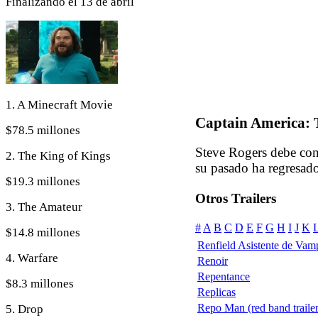
Finalizando el 13 de abril
1. A Minecraft Movie
Captain America: 
$78.5 millones
Steve Rogers debe con
2. The King of Kings
su pasado ha regresa
$19.3 millones
Otros Trailers
3. The Amateur
#
A
B
C
D
E
F
G
H
I
J
K
$14.8 millones
Renfield Asistente de Vam
4. Warfare
Renoir
Repentance
$8.3 millones
Replicas
Repo Man (red band trailer
5. Drop