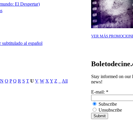
mundo: El Despertar)
ns
VER MÁS PROMOCION
 subtitulado al español
Boletodecine
Stay informed on our l
N
O
P
Q
R
S
T
U
V
W
X
Y
Z
_
All
news!
E-mail:
*
Subscribe
Unsubscribe