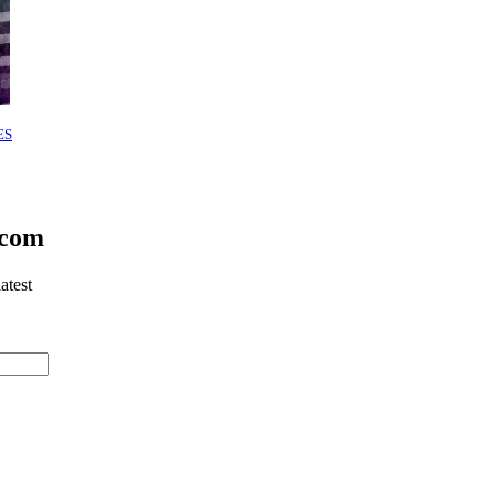
ES
.com
atest