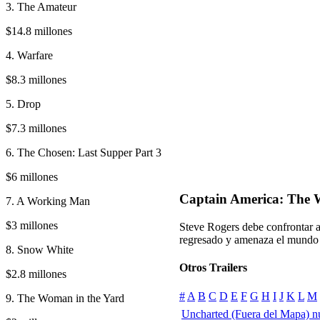
3. The Amateur
$14.8 millones
4. Warfare
$8.3 millones
5. Drop
$7.3 millones
6. The Chosen: Last Supper Part 3
$6 millones
Captain America: The W
7. A Working Man
$3 millones
Steve Rogers debe confrontar 
regresado y amenaza el mundo
8. Snow White
Otros Trailers
$2.8 millones
#
A
B
C
D
E
F
G
H
I
J
K
L
M
9. The Woman in the Yard
Uncharted (Fuera del Mapa) n