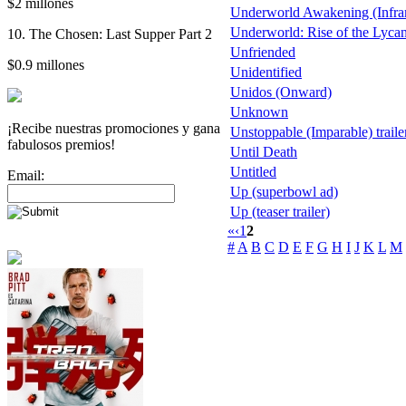
$2 millones
Underworld Awakening (Infra
Underworld: Rise of the Lyca
10. The Chosen: Last Supper Part 2
Unfriended
$0.9 millones
Unidentified
Unidos (Onward)
Unknown
¡Recibe nuestras promociones y gana
Unstoppable (Imparable) trailer
fabulosos premios!
Until Death
Untitled
Email:
Up (superbowl ad)
Up (teaser trailer)
«
‹
1
2
#
A
B
C
D
E
F
G
H
I
J
K
L
M