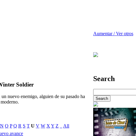
Aumentar / Ver otros
Search
inter Soldier
a un nuevo enemigo, alguien de su pasado ha
 moderno.
N
O
P
Q
R
S
T
U
V
W
X
Y
Z
_
All
uevo avance