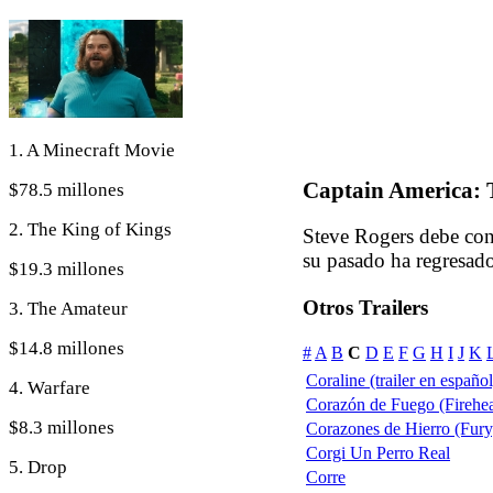
1. A Minecraft Movie
Captain America: 
$78.5 millones
2. The King of Kings
Steve Rogers debe con
su pasado ha regresa
$19.3 millones
Otros Trailers
3. The Amateur
$14.8 millones
#
A
B
C
D
E
F
G
H
I
J
K
Coraline (trailer en español
4. Warfare
Corazón de Fuego (Firehea
$8.3 millones
Corazones de Hierro (Fury)
Corgi Un Perro Real
5. Drop
Corre