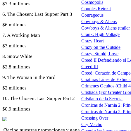
Cosmopolis
$7.3 millones
Couples Retreat
6. The Chosen: Last Supper Part 3
Courageous
Cowboys & Aliens
$6 millones
Cowboys & Aliens (trailer 
Crank: High Voltage
7. A Working Man
Crazy Heart
$3 millones
Crazy on the Outside
Crazy, Stupid, Love
8. Snow White
Creed II Defendiendo el L
$2.8 millones
Creed III
Creed: Corazón de Campeón
9. The Woman in the Yard
Criaturas Línea de Extinci
Crimenes Ocultos (Child 4
$2 millones
Cristiada (For Greater Glo
10. The Chosen: Last Supper Part 2
Cristiano de la Secreta
Cronicas de Narnia 2: Princ
$0.9 millones
Cronicas de Narnia 2: Princ
Crossing Over
Cry Macho
¡Recibe nuestras promociones y gana
Cuando las luces se apagan