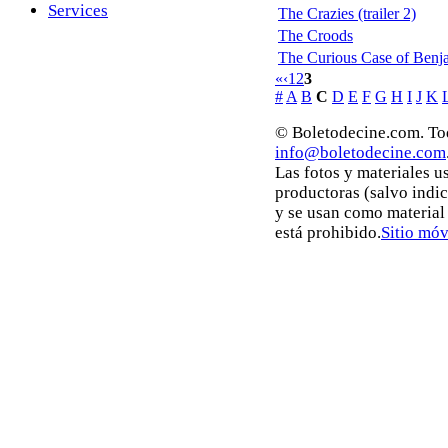
Services
The Crazies (trailer 2)
The Croods
The Curious Case of Benj
«
‹
1
2
3
#
A
B
C
D
E
F
G
H
I
J
K
© Boletodecine.com. Tod
info@boletodecine.com
Las fotos y materiales u
productoras (salvo indi
y se usan como material
está prohibido.
Sitio móv