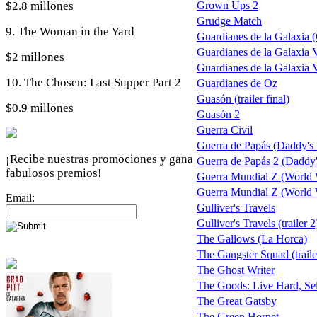
$2.8 millones
Grown Ups 2
Grudge Match
9. The Woman in the Yard
Guardianes de la Galaxia 
Guardianes de la Galaxia V
$2 millones
Guardianes de la Galaxia
10. The Chosen: Last Supper Part 2
Guardianes de Oz
Guasón (trailer final)
$0.9 millones
Guasón 2
Guerra Civil
Guerra de Papás (Daddy'
¡Recibe nuestras promociones y gana
Guerra de Papás 2 (Daddy'
fabulosos premios!
Guerra Mundial Z (World 
Guerra Mundial Z (World W
Email:
Gulliver's Travels
Gulliver's Travels (trailer 2
The Gallows (La Horca)
The Gangster Squad (traile
The Ghost Writer
The Goods: Live Hard, Se
The Great Gatsby
The Green Hornet