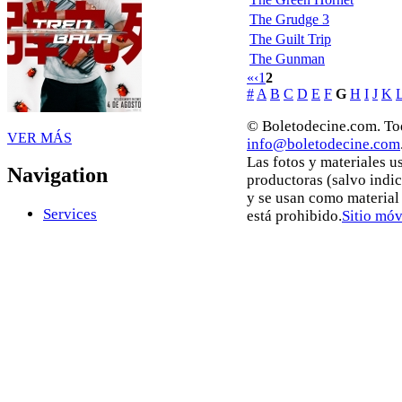
The Grudge 3
The Guilt Trip
The Gunman
«
‹
1
2
#
A
B
C
D
E
F
G
H
I
J
K
© Boletodecine.com. Tod
VER MÁS
info@boletodecine.com
Las fotos y materiales u
Navigation
productoras (salvo indi
y se usan como material
Services
está prohibido.
Sitio móv