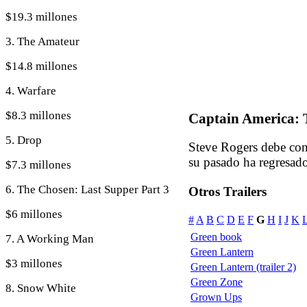
$19.3 millones
3. The Amateur
$14.8 millones
4. Warfare
$8.3 millones
Captain America: 
5. Drop
Steve Rogers debe con
su pasado ha regresa
$7.3 millones
6. The Chosen: Last Supper Part 3
Otros Trailers
$6 millones
#
A
B
C
D
E
F
G
H
I
J
K
Green book
7. A Working Man
Green Lantern
$3 millones
Green Lantern (trailer 2)
Green Zone
8. Snow White
Grown Ups