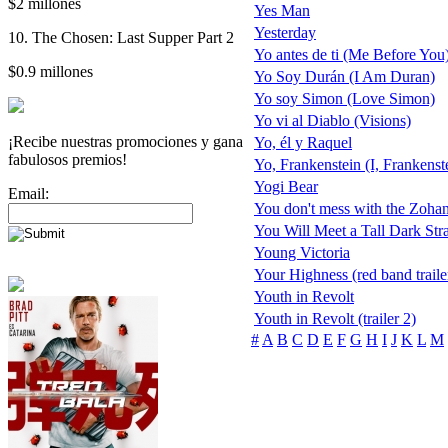
$2 millones
Yes Man
Yesterday
10. The Chosen: Last Supper Part 2
Yo antes de ti (Me Before You
$0.9 millones
Yo Soy Durán (I Am Duran)
Yo soy Simon (Love Simon)
Yo vi al Diablo (Visions)
¡Recibe nuestras promociones y gana
Yo, él y Raquel
fabulosos premios!
Yo, Frankenstein (I, Frankenst
Yogi Bear
Email:
You don't mess with the Zoha
You Will Meet a Tall Dark Str
Young Victoria
Your Highness (red band traile
Youth in Revolt
Youth in Revolt (trailer 2)
#
A
B
C
D
E
F
G
H
I
J
K
L
M