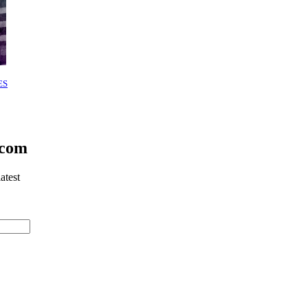
ES
.com
atest