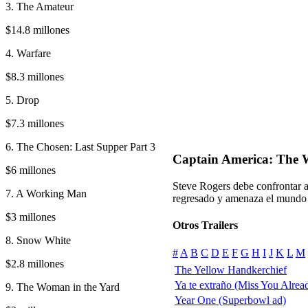
3. The Amateur
$14.8 millones
4. Warfare
$8.3 millones
5. Drop
$7.3 millones
6. The Chosen: Last Supper Part 3
Captain America: The W
$6 millones
Steve Rogers debe confrontar 
7. A Working Man
regresado y amenaza el mundo
$3 millones
Otros Trailers
8. Snow White
#
A
B
C
D
E
F
G
H
I
J
K
L
M
$2.8 millones
The Yellow Handkerchief
Ya te extraño (Miss You Alrea
9. The Woman in the Yard
Year One (Superbowl ad)