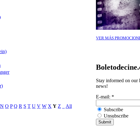
)
VER MÁS PROMOCION
ein)
n
Boletodecine
anger
Stay informed on our l
r)
news!
E-mail:
*
N
O
P
Q
R
S
T
U
V
W
X
Y
Z
_
All
Subscribe
Unsubscribe