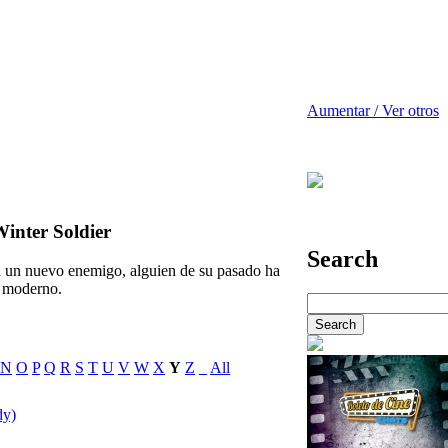
Aumentar / Ver otros
inter Soldier
Search
a un nuevo enemigo, alguien de su pasado ha
 moderno.
N
O
P
Q
R
S
T
U
V
W
X
Y
Z
_
All
dy)