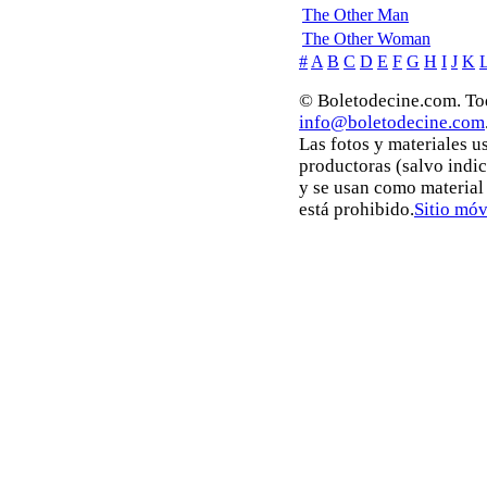
The Other Man
The Other Woman
#
A
B
C
D
E
F
G
H
I
J
K
© Boletodecine.com. Tod
info@boletodecine.com
Las fotos y materiales u
productoras (salvo indi
y se usan como material
está prohibido.
Sitio móv