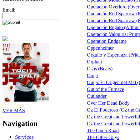
Operacion Overlord (Over
Email:
Operación Red Sparrow (R
Operación Red Sparrow (Re
Operación Regalo (Arthur 
Operación Valquiria: Prim
Operation Endgame
Oppenheimer
Orgullo y Esperanza (Prid
Orphan
Osos (Bears)
Ouija
Ouija: El Origen del Mal (
Out of the Furnace
Outlander
Over Her Dead Body
Oz El Poderoso (Oz the Gre
VER MÁS
Oz the Great and Powerful
Navigation
Oz the Great and Powerful 
The Open Road
Services
The Other Guys