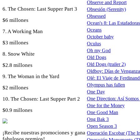
Observe and Report
6. The Chosen: Last Supper Part 3
Obsesión (Serenity)
Obsessed
$6 millones
Ocean's 8: Las Estafadoras
Oceans
7. A Working Man
October baby
$3 millones
Oculus
Oh my God
8. Snow White
Old Dogs
Old Dogs (trailer 2)
$2.8 millones
Oldboy: Días de Venganza
9. The Woman in the Yard
Olé: El Viaje de Ferdinand 
Olympus has fallen
$2 millones
One Day
10. The Chosen: Last Supper Part 2
One Direction: Así Somos (
One for the Money
$0.9 millones
One Good Man
Ong Bak 3
Open Season 3
¡Recibe nuestras promociones y gana
Operación Escobar (The Inf
fabulosos premios!
Operación Monumento (T