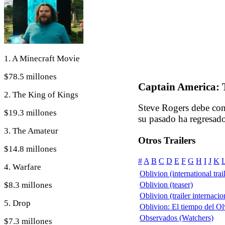
1. A Minecraft Movie
$78.5 millones
Captain America: 
2. The King of Kings
Steve Rogers debe con
$19.3 millones
su pasado ha regresa
3. The Amateur
Otros Trailers
$14.8 millones
#
A
B
C
D
E
F
G
H
I
J
K
4. Warfare
Oblivion (international trai
$8.3 millones
Oblivion (teaser)
Oblivion (trailer internacio
5. Drop
Oblivion: El tiempo del Olv
Observados (Watchers)
$7.3 millones