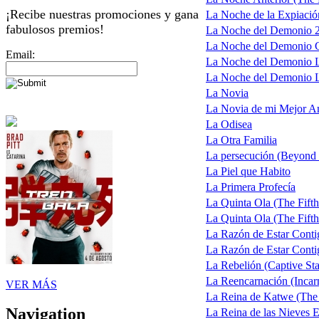
¡Recibe nuestras promociones y gana
La Noche de la Expiació
fabulosos premios!
La Noche del Demonio 2 
La Noche del Demonio Ca
Email:
La Noche del Demonio L
La Noche del Demonio La
La Novia
La Novia de mi Mejor 
La Odisea
La Otra Familia
La persecución (Beyond 
La Piel que Habito
La Primera Profecía
La Quinta Ola (The Fift
La Quinta Ola (The Fifth
La Razón de Estar Conti
La Razón de Estar Conti
La Rebelión (Captive Sta
La Reencarnación (Incar
VER MÁS
La Reina de Katwe (The
Navigation
La Reina de las Nieves En