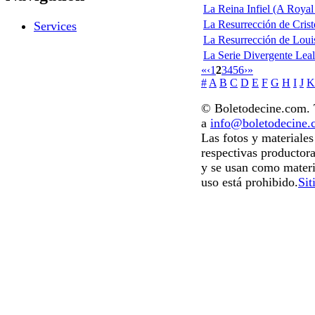
La Reina Infiel (A Royal 
La Resurrección de Crist
Services
La Resurrección de Loui
La Serie Divergente Leal 
«
‹
1
2
3
4
5
6
›
»
#
A
B
C
D
E
F
G
H
I
J
K
© Boletodecine.com. T
a
info@boletodecine
Las fotos y materiale
respectivas productora
y se usan como materi
uso está prohibido.
Sit