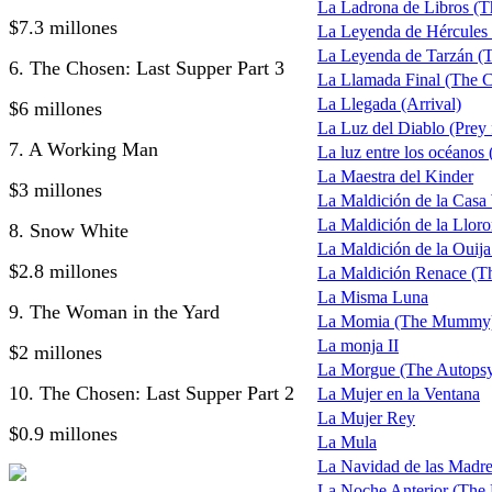
La Ladrona de Libros (T
$7.3 millones
La Leyenda de Hércules 
La Leyenda de Tarzán (Th
6. The Chosen: Last Supper Part 3
La Llamada Final (The C
La Llegada (Arrival)
$6 millones
La Luz del Diablo (Prey f
7. A Working Man
La luz entre los océanos
La Maestra del Kinder
$3 millones
La Maldición de la Casa
La Maldición de la Llor
8. Snow White
La Maldición de la Ouij
$2.8 millones
La Maldición Renace (T
La Misma Luna
9. The Woman in the Yard
La Momia (The Mummy) t
La monja II
$2 millones
La Morgue (The Autopsy
10. The Chosen: Last Supper Part 2
La Mujer en la Ventana
La Mujer Rey
$0.9 millones
La Mula
La Navidad de las Madr
La Noche Anterior (The 