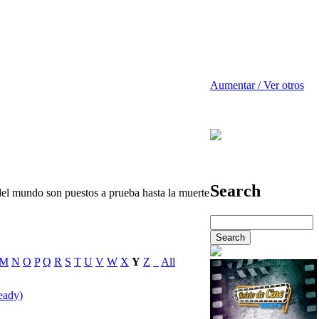
Aumentar / Ver otros
Search
 del mundo son puestos a prueba hasta la muerte
M
N
O
P
Q
R
S
T
U
V
W
X
Y
Z
_
All
eady)