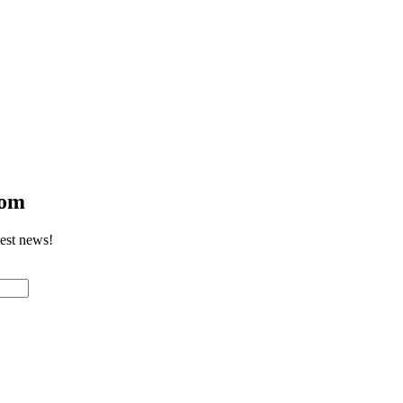
com
test news!