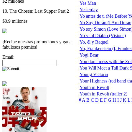
$2 millones
Yes Man
Yesterday
10. The Chosen: Last Supper Part 2
Yo antes de ti (Me Before Y
$0.9 millones
Yo Soy Durán (I Am Duran
Yo soy Simon (Love Simon
Yo vi al Diablo (Visions)
¡Recibe nuestras promociones y gana
Yo, él y Raquel
fabulosos premios!
Yo, Frankenstein (I, Franken
Yogi Bear
Email:
You don't mess with the Zo
You Will Meet a Tall Dark S
Young Victoria
Your Highness (red band trai
Youth in Revolt
Youth in Revolt (trailer 2)
#
A
B
C
D
E
F
G
H
I
J
K
L