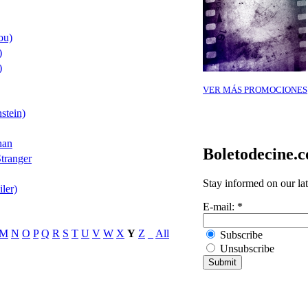
ou)
)
)
VER MÁS PROMOCIONES
stein)
han
Boletodecine.
tranger
Stay informed on our la
ler)
E-mail:
*
M
N
O
P
Q
R
S
T
U
V
W
X
Y
Z
_
All
Subscribe
Unsubscribe