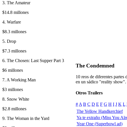
3. The Amateur
$14.8 millones
4. Warfare
$8.3 millones
5. Drop
$7.3 millones
6. The Chosen: Last Supper Part 3
The Condemned
$6 millones
10 reos de diferentes partes
7. A Working Man
en un sádico "reality show".
$3 millones
Otros Trailers
8. Snow White
#
A
B
C
D
E
F
G
H
I
J
K
L
$2.8 millones
The Yellow Handkerchief
Ya te extraño (Miss You Alr
9. The Woman in the Yard
Year One (Superbowl ad)