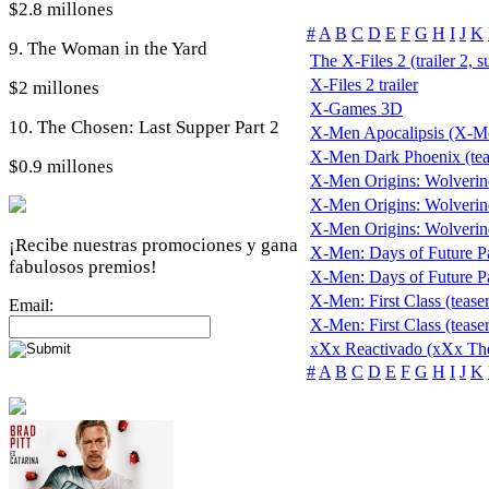
$2.8 millones
#
A
B
C
D
E
F
G
H
I
J
K
9. The Woman in the Yard
The X-Files 2 (trailer 2, s
X-Files 2 trailer
$2 millones
X-Games 3D
10. The Chosen: Last Supper Part 2
X-Men Apocalipsis (X-M
X-Men Dark Phoenix (tea
$0.9 millones
X-Men Origins: Wolverin
X-Men Origins: Wolverine 
X-Men Origins: Wolverine (
¡Recibe nuestras promociones y gana
X-Men: Days of Future Pas
fabulosos premios!
X-Men: Days of Future Pas
X-Men: First Class (teaser
Email:
X-Men: First Class (teaser
xXx Reactivado (xXx The
#
A
B
C
D
E
F
G
H
I
J
K