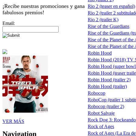
¡Recibe nuestras promociones y gana
Rio 2 (teaser en español)
fabulosos premios!
Rio 2 (trailer 2 subtitulad
Rio 2 (trailer K)
Email:
Rise of the Guardians
Rise of the Guardians (tra
Rise of the Planet of the
Rise of the Planet of the 
Robin Hood
Robin Hood (2018) TV
Robin Hood (super bowl
Robin Hood (teaser traile
Robin Hood (trailer 2)
Robin Hood (trailer)
Robocop
RoboCop (trailer 1 subtit
Robocop (trailer 2)
Robot Salvaje
Rock Dog 3: Rockeando 
VER MÁS
Rock of Ages
Navigation
Rock of Ages (La Era del