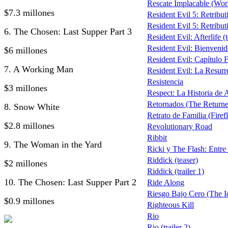
Rescate Implacable (Wo
$7.3 millones
Resident Evil 5: Retribut
Resident Evil 5: Retributi
6. The Chosen: Last Supper Part 3
Resident Evil: Afterlife (
Resident Evil: Bienveni
$6 millones
Resident Evil: Capítulo F
7. A Working Man
Resident Evil: La Resurre
Resistencia
$3 millones
Respect: La Historia de 
Retornados (The Return
8. Snow White
Retrato de Familia (Firef
$2.8 millones
Revolutionary Road
Ribbit
9. The Woman in the Yard
Ricki y The Flash: Entre 
Riddick (teaser)
$2 millones
Riddick (trailer 1)
10. The Chosen: Last Supper Part 2
Ride Along
Riesgo Bajo Cero (The I
$0.9 millones
Righteous Kill
Rio
Rio (trailer 2)