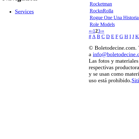
Rocketman
RocknRolla
Services
Rogue One Una Historia 
Role Models
«
‹
1
2
3
›
»
#
A
B
C
D
E
F
G
H
I
J
K
© Boletodecine.com. T
a
info@boletodecine
Las fotos y materiale
respectivas productora
y se usan como materi
uso está prohibido.
Sit