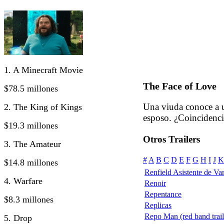
1. A Minecraft Movie
The Face of Love
$78.5 millones
Una viuda conoce a u
2. The King of Kings
esposo. ¿Coincidenci
$19.3 millones
Otros Trailers
3. The Amateur
#
A
B
C
D
E
F
G
H
I
J
K
$14.8 millones
Renfield Asistente de Va
4. Warfare
Renoir
Repentance
$8.3 millones
Replicas
Repo Man (red band trail
5. Drop