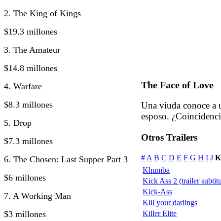
2. The King of Kings
$19.3 millones
3. The Amateur
$14.8 millones
The Face of Love
4. Warfare
$8.3 millones
Una viuda conoce a u
esposo. ¿Coincidenci
5. Drop
Otros Trailers
$7.3 millones
#
A
B
C
D
E
F
G
H
I
J
K
6. The Chosen: Last Supper Part 3
Khumba
$6 millones
Kick Ass 2 (trailer subtit
Kick-Ass
7. A Working Man
Kill your darlings
$3 millones
Killer Elite