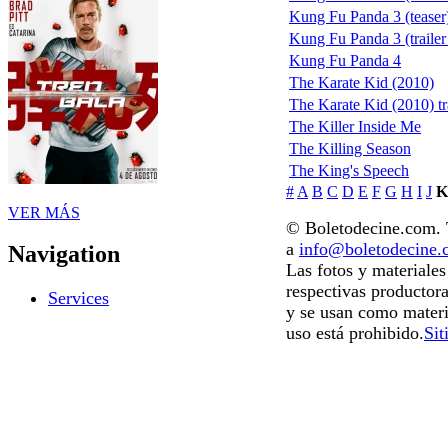
Kung Fu Panda 3 (teaser
Kung Fu Panda 3 (trailer 
Kung Fu Panda 4
The Karate Kid (2010)
The Karate Kid (2010) tr
The Killer Inside Me
The Killing Season
The King's Speech
#
A
B
C
D
E
F
G
H
I
J
K
VER MÁS
© Boletodecine.com. T
a
info@boletodecine
Navigation
Las fotos y materiale
respectivas productora
Services
y se usan como materi
uso está prohibido.
Sit