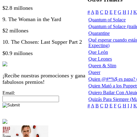
$2.8 millones
#
A
B
C
D
E
F
G
H
I
J
K
9. The Woman in the Yard
Quantum of Solace
Quantum of Solace (traile
$2 millones
Quarantine
Qué esperar cuando está
10. The Chosen: Last Supper Part 2
Expecting)
Que León
$0.9 millones
Que Leones
Queen & Slim
Queer
¡Recibe nuestras promociones y gana
Quien @#*%$ es papa? (
fabulosos premios!
Quien Mató a los Puppet
Quiero Bailar Con Algui
Email:
Quizás Para Siempre (Ma
#
A
B
C
D
E
F
G
H
I
J
K