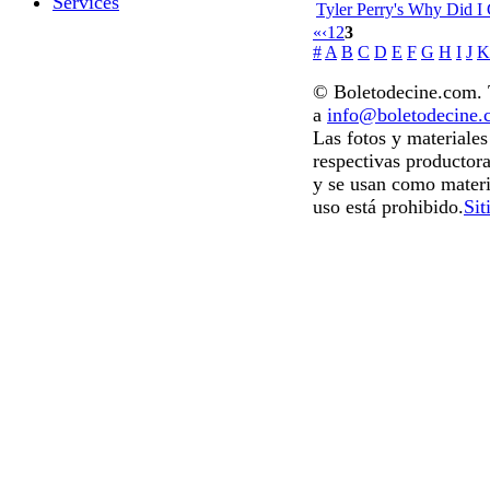
Services
Tyler Perry's Why Did I
«
‹
1
2
3
#
A
B
C
D
E
F
G
H
I
J
K
© Boletodecine.com. T
a
info@boletodecine
Las fotos y materiale
respectivas productora
y se usan como materi
uso está prohibido.
Sit