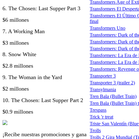
Transformers Age of Extin
6. The Chosen: Last Supper Part 3
Transformers El Desperta
Transformers El Último C
$6 millones
final
Transformers Uno
7. A Working Man
Transformers: Dark of 
Transformers: Dark of th
$3 millones
Transformers: Dark of the
8. Snow White
Transformers: La Era de la
Transformers: La Era de l
$2.8 millones
Transformers: Revenge of 
Transporter 3
9. The Woman in the Yard
Transporter 3 (trailer 2)
$2 millones
Transylmania
Tren Bala (Bullet Train)
10. The Chosen: Last Supper Part 2
Tren Bala (Bullet Train) t
Trespass
$0.9 millones
Trick 'r treat
Triste San Valentín (Blue
Trolls
¡Recibe nuestras promociones y gana
Trolls 2 Gira Mundial (T