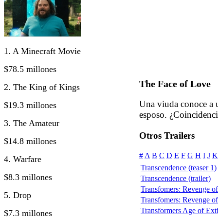
1. A Minecraft Movie
$78.5 millones
The Face of Love
2. The King of Kings
Una viuda conoce a u
$19.3 millones
esposo. ¿Coincidenci
3. The Amateur
Otros Trailers
$14.8 millones
#
A
B
C
D
E
F
G
H
I
J
K
4. Warfare
Transcendence (teaser 1)
$8.3 millones
Transcendence (trailer)
Transfomers: Revenge of t
5. Drop
Transfomers: Revenge of t
Transformers Age of Extin
$7.3 millones