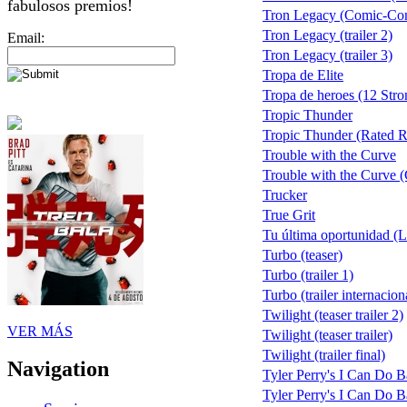
fabulosos premios!
Tron Legacy (Comic-Con t
Tron Legacy (trailer 2)
Email:
Tron Legacy (trailer 3)
Tropa de Elite
Tropa de heroes (12 Stro
Tropic Thunder
Tropic Thunder (Rated R 
Trouble with the Curve
Trouble with the Curve (
Trucker
True Grit
Tu última oportunidad (
Turbo (teaser)
Turbo (trailer 1)
Turbo (trailer internacio
Twilight (teaser trailer 2)
VER MÁS
Twilight (teaser trailer)
Twilight (trailer final)
Navigation
Tyler Perry's I Can Do B
Tyler Perry's I Can Do Ba