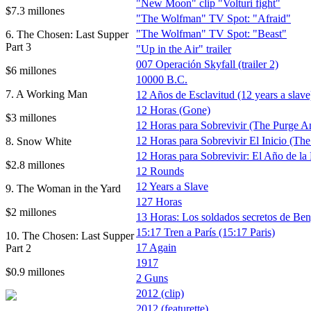
"New Moon" clip "Volturi fight"
$7.3 millones
"The Wolfman" TV Spot: "Afraid"
"The Wolfman" TV Spot: "Beast"
6. The Chosen: Last Supper
Part 3
"Up in the Air" trailer
007 Operación Skyfall (trailer 2)
$6 millones
10000 B.C.
7. A Working Man
12 Años de Esclavitud (12 years a slave
12 Horas (Gone)
$3 millones
12 Horas para Sobrevivir (The Purge A
12 Horas para Sobrevivir El Inicio (The
8. Snow White
12 Horas para Sobrevivir: El Año de la 
$2.8 millones
12 Rounds
12 Years a Slave
9. The Woman in the Yard
127 Horas
$2 millones
13 Horas: Los soldados secretos de Beng
15:17 Tren a París (15:17 Paris)
10. The Chosen: Last Supper
17 Again
Part 2
1917
$0.9 millones
2 Guns
2012 (clip)
2012 (featurette)