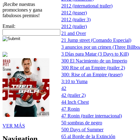
¡Recibe nuestras
2012 (international trailer)
promociones y gana
2012 (teaser)
fabulosos premios!
2012 (trailer 3)
Email:
2012 (trailer)
21 and Over
21 Jump street (Comando Especial)
3 anuncios por un crimen (Three Billbo
3 Días para Matar (3 Days to Kill)
300 El Nacimiento de un Imperio
300 Rise of an Empire (trailer 2)
300: Rise of an Empire (teaser)
3:10 to Yuma
42
42 (trailer 2)
44 Inch Chest
47 Ronin
47 Ronin (trailer internacional)
50 sombras de negro
VER MÁS
500 Days of Summer
65 al Borde de la Extinción
Navigation