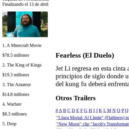
Finalizando el 13 de abril
1. A Minecraft Movie
Fearless (El Duelo)
$78.5 millones
2. The King of Kings
Jet Li regresa en esta cint
$19.3 millones
principios de siglo donde u
del kung fu deberá enfrenta
3. The Amateur
$14.8 millones
Otros Trailers
4. Warfare
#
A
B
C
D
E
F
G
H
I
J
K
L
M
N
O
P
Q
$8.3 millones
"Línea Mortal: Al Límite" (Flatliners) tra
5. Drop
"New Moon" clip "Jacob's Transformat