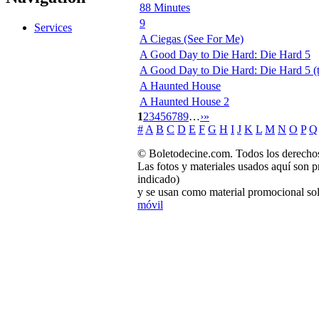
88 Minutes
9
Services
A Ciegas (See For Me)
A Good Day to Die Hard: Die Hard 5
A Good Day to Die Hard: Die Hard 5 (tr
A Haunted House
A Haunted House 2
1
2
3
4
5
6
7
8
9
…
›
»
#
A
B
C
D
E
F
G
H
I
J
K
L
M
N
O
P
Q
© Boletodecine.com. Todos los derechos
Las fotos y materiales usados aquí son p
indicado)
y se usan como material promocional sol
móvil