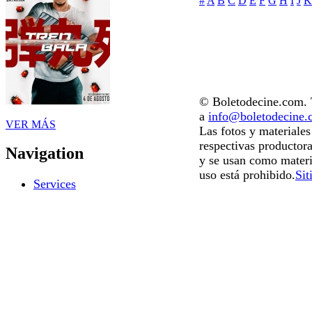
#
A
B
C
D
E
F
G
H
I
J
K
© Boletodecine.com. T
a
info@boletodecine
VER MÁS
Las fotos y materiale
respectivas productora
Navigation
y se usan como materi
uso está prohibido.
Sit
Services