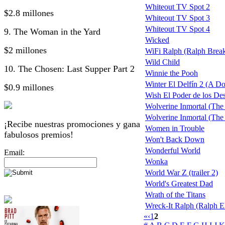
Whiteout TV Spot 2
$2.8 millones
Whiteout TV Spot 3
Whiteout TV Spot 4
9. The Woman in the Yard
Wicked
$2 millones
WiFi Ralph (Ralph Breaks
Wild Child
10. The Chosen: Last Supper Part 2
Winnie the Pooh
Winter El Delfín 2 (A Do
$0.9 millones
Wish El Poder de los De
Wolverine Inmortal (The
Wolverine Inmortal (The W
¡Recibe nuestras promociones y gana
Women in Trouble
fabulosos premios!
Won't Back Down
Wonderful World
Email:
Wonka
World War Z (trailer 2)
World's Greatest Dad
Wrath of the Titans
Wreck-It Ralph (Ralph 
«
‹
1
2