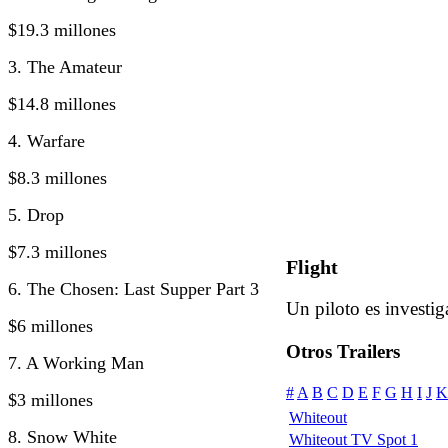
$19.3 millones
3. The Amateur
$14.8 millones
4. Warfare
$8.3 millones
5. Drop
$7.3 millones
Flight
6. The Chosen: Last Supper Part 3
Un piloto es investig
$6 millones
Otros Trailers
7. A Working Man
#
A
B
C
D
E
F
G
H
I
J
K
$3 millones
Whiteout
8. Snow White
Whiteout TV Spot 1