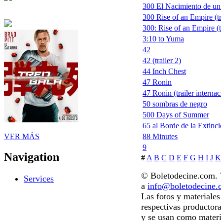
300 El Nacimiento de un
300 Rise of an Empire (tr
300: Rise of an Empire (t
3:10 to Yuma
42
42 (trailer 2)
44 Inch Chest
47 Ronin
47 Ronin (trailer internac
50 sombras de negro
500 Days of Summer
65 al Borde de la Extinc
VER MÁS
88 Minutes
9
Navigation
#
A
B
C
D
E
F
G
H
I
J
K
© Boletodecine.com. T
Services
a
info@boletodecine
Las fotos y materiale
respectivas productora
y se usan como materi