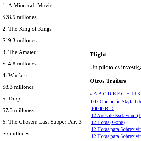
1. A Minecraft Movie
$78.5 millones
2. The King of Kings
$19.3 millones
3. The Amateur
Flight
$14.8 millones
Un piloto es investig
4. Warfare
Otros Trailers
$8.3 millones
#
A
B
C
D
E
F
G
H
I
J
K
5. Drop
007 Operación Skyfall (tr
10000 B.C.
$7.3 millones
12 Años de Esclavitud (1
6. The Chosen: Last Supper Part 3
12 Horas (Gone)
12 Horas para Sobrevivi
$6 millones
12 Horas para Sobrevivir 