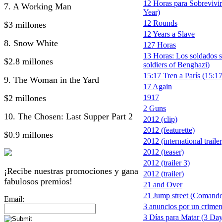
12 Horas para Sobrevivir
7. A Working Man
Year)
12 Rounds
$3 millones
12 Years a Slave
8. Snow White
127 Horas
13 Horas: Los soldados s
$2.8 millones
soldiers of Benghazi)
15:17 Tren a París (15:17
9. The Woman in the Yard
17 Again
$2 millones
1917
2 Guns
10. The Chosen: Last Supper Part 2
2012 (clip)
2012 (featurette)
$0.9 millones
2012 (international trailer
2012 (teaser)
2012 (trailer 3)
¡Recibe nuestras promociones y gana
2012 (trailer)
fabulosos premios!
21 and Over
21 Jump street (Comando
Email:
3 anuncios por un crimen
3 Días para Matar (3 Days