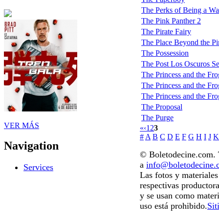
The Perks of Being a Wa
The Pink Panther 2
The Pirate Fairy
The Place Beyond the Pi
The Possession
The Post Los Oscuros Se
The Princess and the Fro
The Princess and the Frog
The Princess and the Frog
The Proposal
The Purge
VER MÁS
«
‹
1
2
3
#
A
B
C
D
E
F
G
H
I
J
K
Navigation
© Boletodecine.com. T
a
info@boletodecine
Services
Las fotos y materiale
respectivas productora
y se usan como materi
uso está prohibido.
Sit