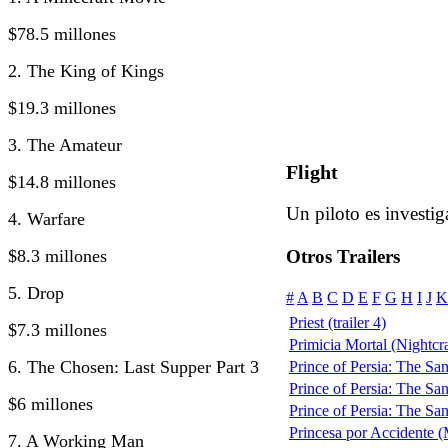
$78.5 millones
2. The King of Kings
$19.3 millones
3. The Amateur
Flight
$14.8 millones
Un piloto es investig
4. Warfare
$8.3 millones
Otros Trailers
5. Drop
#
A
B
C
D
E
F
G
H
I
J
K
Priest (trailer 4)
$7.3 millones
Primicia Mortal (Nightcr
6. The Chosen: Last Supper Part 3
Prince of Persia: The San
Prince of Persia: The San
$6 millones
Prince of Persia: The San
Princesa por Accidente 
7. A Working Man