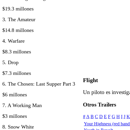
$19.3 millones
3. The Amateur
$14.8 millones
4. Warfare
$8.3 millones
5. Drop
$7.3 millones
Flight
6. The Chosen: Last Supper Part 3
Un piloto es investig
$6 millones
Otros Trailers
7. A Working Man
$3 millones
#
A
B
C
D
E
F
G
H
I
J
K
Your Highness (red band t
8. Snow White