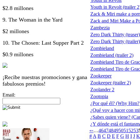
Youth in Revolt
Youth in Revolt (trailer 2
$2.8 millones
Zack & Miri make a por
9. The Woman in the Yard
Zack and Miri Make a P
Zambezia
$2 millones
Zero Dark Thirty (teaser)
Zero Dark Thirty (trailer)
10. The Chosen: Last Supper Part 2
Zombieland
$0.9 millones
Zombieland (trailer 2)
Zombieland Tiro de Grac
Zombieland Tiro de Gra
Zookeeper
¡Recibe nuestras promociones y gana
Zookeeper (trailer 2)
fabulosos premios!
Zoolander 2
Email:
Zootopia
¿Por qué él? (Why Him?
¿Qué voy a hacer con mi
¿Sabes quien viene? (Ca
¿Y dónde está el fantas
«
‹
…
46
47
48
49
50
51
52
53
#
A
B
C
D
E
F
G
H
I
J
K