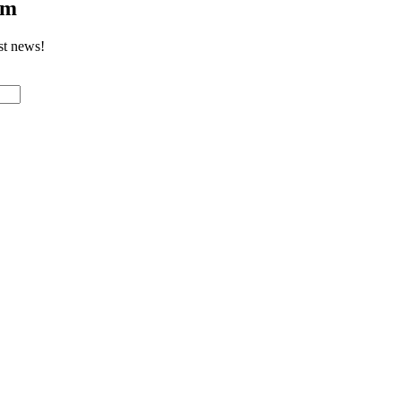
om
st news!