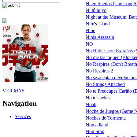
Ni en Sueños (The LongSho
Ni tú ni yo
Night at the Museum: Batt
Nim's Island
Nine
Ninja Assassin
NO
No Hables con Extraños (
No me las toquen (Blocker
No Respires (Don't Breath
No Respires 2
No se aceptan devolucion
No Strings Attached
VER MÁS
No te Preocupes Cariño (
No te sueltes
Navigation
Noah
Noche de Juegos (Game N
Services
Noches de Tormenta
Nomadland
Non Stop