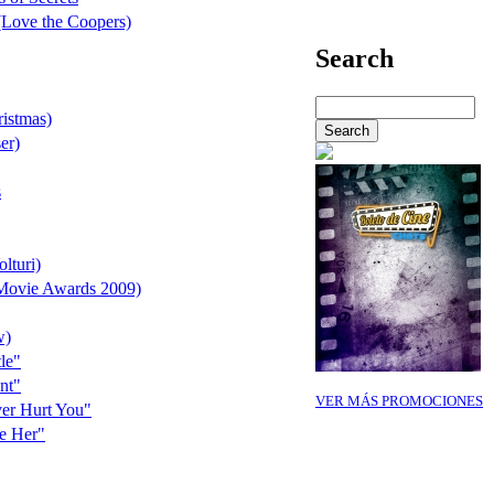
(Love the Coopers)
Search
istmas)
er)
s
lturi)
ovie Awards 2009)
w)
le"
nt"
VER MÁS PROMOCIONES
r Hurt You"
e Her"