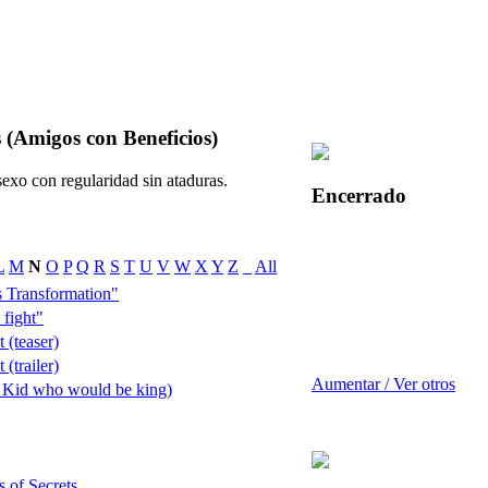
s (Amigos con Beneficios)
exo con regularidad sin ataduras.
Encerrado
L
M
N
O
P
Q
R
S
T
U
V
W
X
Y
Z
_
All
 Transformation"
fight"
 (teaser)
(trailer)
Aumentar / Ver otros
 Kid who would be king)
 of Secrets