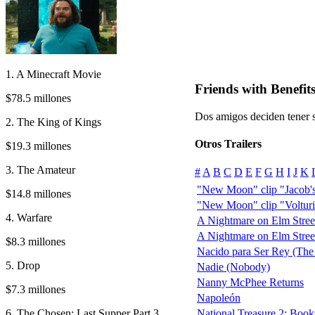
1. A Minecraft Movie
Friends with Benefit
$78.5 millones
Dos amigos deciden tener s
2. The King of Kings
Otros Trailers
$19.3 millones
3. The Amateur
#
A
B
C
D
E
F
G
H
I
J
K
"New Moon" clip "Jacob's
$14.8 millones
"New Moon" clip "Volturi 
4. Warfare
A Nightmare on Elm Street
A Nightmare on Elm Street 
$8.3 millones
Nacido para Ser Rey (The
5. Drop
Nadie (Nobody)
Nanny McPhee Returns
$7.3 millones
Napoleón
6. The Chosen: Last Supper Part 3
National Treasure 2: Books