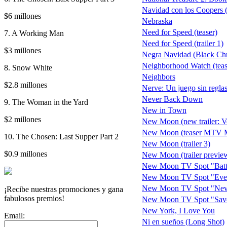
Navidad con los Coopers 
$6 millones
Nebraska
Need for Speed (teaser)
7. A Working Man
Need for Speed (trailer 1)
$3 millones
Negra Navidad (Black Chr
Neighborhood Watch (teas
8. Snow White
Neighbors
$2.8 millones
Nerve: Un juego sin regla
Never Back Down
9. The Woman in the Yard
New in Town
$2 millones
New Moon (new trailer: Vo
New Moon (teaser MTV M
10. The Chosen: Last Supper Part 2
New Moon (trailer 3)
$0.9 millones
New Moon (trailer previe
New Moon TV Spot "Batt
New Moon TV Spot "Eve
New Moon TV Spot "Neve
¡Recibe nuestras promociones y gana
fabulosos premios!
New Moon TV Spot "Sav
New York, I Love You
Email:
Ni en sueños (Long Shot)