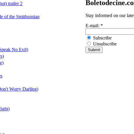
Boletodecine.c
t) trailer 2
Stay informed on our late
le of the Smithsonian
E-mail:
*
Subscribe
Unsubscribe
Speak No Evil)
s)
e)
es
Don't Worry Darling)
ight)