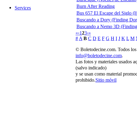
Burn After Reading
Services
Bus 657 El Escape del Siglo (H
Buscando a Dory (Finding Dor
Buscando a Nemo 3D (Findin
«
‹
1
2
3
›
»
#
A
B
C
D
E
F
G
H
I
J
K
L
M
© Boletodecine.com. Todos los 
info@boletodecine.com
.
Las fotos y materiales usados a
(salvo indicado)
y se usan como material promoc
prohibido.
Sitio móvil