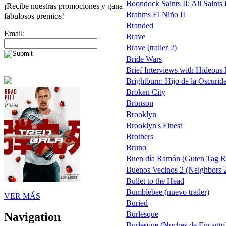
Boondock Saints II: All Saints
¡Recibe nuestras promociones y gana
Brahms El Niño II
fabulosos premios!
Branded
Email:
Brave
Brave (trailer 2)
Bride Wars
Brief Interviews with Hideous
Brightburn: Hijo de la Oscurid
Broken City
Bronson
Brooklyn
Brooklyn's Finest
Brothers
Bruno
Buen día Ramón (Guten Tag 
Buenos Vecinos 2 (Neighbors 
Bullet to the Head
Bumblebee (nuevo trailer)
VER MÁS
Buried
Burlesque
Navigation
Burlesque (Noches de Encanto) 