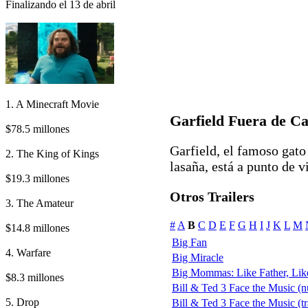
Finalizando el 13 de abril
1. A Minecraft Movie
Garfield Fuera de C
$78.5 millones
Garfield, el famoso gato
2. The King of Kings
lasaña, está a punto de vi
$19.3 millones
Otros Trailers
3. The Amateur
#
A
B
C
D
E
F
G
H
I
J
K
L
M
$14.8 millones
Big Fan
4. Warfare
Big Miracle
Big Mommas: Like Father, Lik
$8.3 millones
Bill & Ted 3 Face the Music (nu
5. Drop
Bill & Ted 3 Face the Music (tra