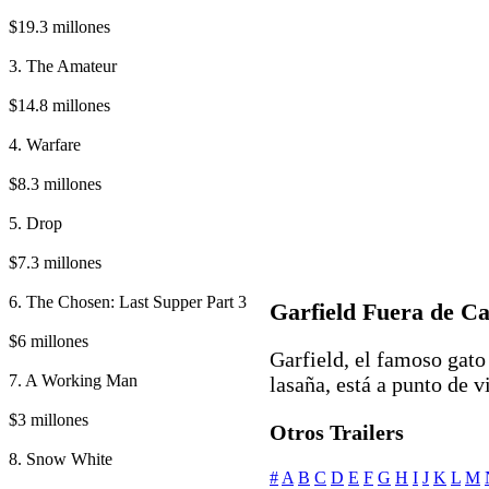
$19.3 millones
3. The Amateur
$14.8 millones
4. Warfare
$8.3 millones
5. Drop
$7.3 millones
6. The Chosen: Last Supper Part 3
Garfield Fuera de C
$6 millones
Garfield, el famoso gato
7. A Working Man
lasaña, está a punto de vi
$3 millones
Otros Trailers
8. Snow White
#
A
B
C
D
E
F
G
H
I
J
K
L
M