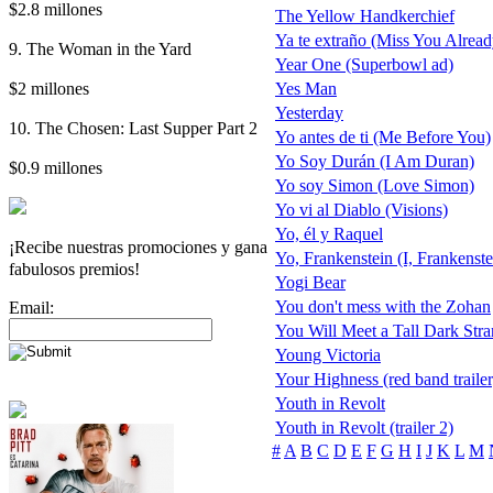
$2.8 millones
The Yellow Handkerchief
Ya te extraño (Miss You Alread
9. The Woman in the Yard
Year One (Superbowl ad)
$2 millones
Yes Man
Yesterday
10. The Chosen: Last Supper Part 2
Yo antes de ti (Me Before You)
Yo Soy Durán (I Am Duran)
$0.9 millones
Yo soy Simon (Love Simon)
Yo vi al Diablo (Visions)
Yo, él y Raquel
¡Recibe nuestras promociones y gana
Yo, Frankenstein (I, Frankenste
fabulosos premios!
Yogi Bear
You don't mess with the Zohan
Email:
You Will Meet a Tall Dark Stra
Young Victoria
Your Highness (red band trailer
Youth in Revolt
Youth in Revolt (trailer 2)
#
A
B
C
D
E
F
G
H
I
J
K
L
M