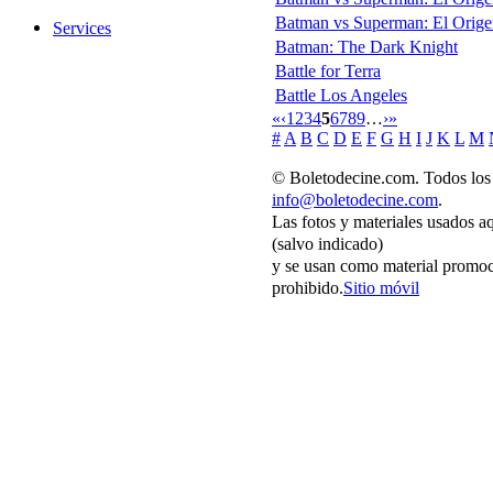
Batman vs Superman: El Origen d
Services
Batman: The Dark Knight
Battle for Terra
Battle Los Angeles
«
‹
1
2
3
4
5
6
7
8
9
…
›
»
#
A
B
C
D
E
F
G
H
I
J
K
L
M
© Boletodecine.com. Todos los 
info@boletodecine.com
.
Las fotos y materiales usados a
(salvo indicado)
y se usan como material promoc
prohibido.
Sitio móvil