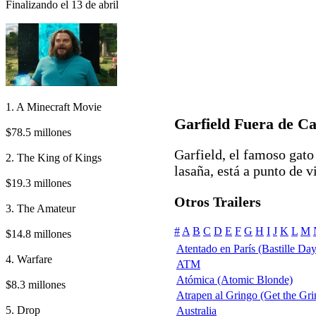
Finalizando el 13 de abril
1. A Minecraft Movie
Garfield Fuera de C
$78.5 millones
Garfield, el famoso gato
2. The King of Kings
lasaña, está a punto de vi
$19.3 millones
Otros Trailers
3. The Amateur
#
A
B
C
D
E
F
G
H
I
J
K
L
M
$14.8 millones
Atentado en París (Bastille Day
4. Warfare
ATM
Atómica (Atomic Blonde)
$8.3 millones
Atrapen al Gringo (Get the Gri
5. Drop
Australia