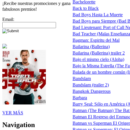
Bachelorette
¡Recibe nuestras promociones y gana
Back to Black
fabulosos premios!
Bad Boys Hasta La Muerte
Email:
Bad Boys para Siempre (Bad Boy
Bad Lieutenant: Port of Call 
Bad Teacher (Malas Enseñanza
Bagman: Espiritu del Mal
Bailarina (Ballerina)
Bailarina (Ballerina) trailer 2
Bajo el mismo cielo (Aloha)
Bajo la Misma Estrella (The Fau
Balada de un hombre común (I
Bandslam
Bandslam (trailer 2)
Bangkok Dangerous
Barbara
Barry Seal: Sólo en América 
Batman (The Batman) The Bat an
VER MÁS
Batman El Regreso del Enmasc
Batman vs Superman El Origen de
Navigation
Batman vs Superman: El Origen d