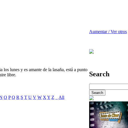
Aumentar / Ver otros
a los lunes y es amante de la lasaña, está a punto
Search
ire libre.
N
O
P
Q
R
S
T
U
V
W
X
Y
Z
_
All