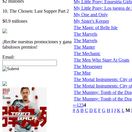
$2 millones
My Little Pony: Equestria Gir
My Little Pony: Los juegos de 
10. The Chosen: Last Supper Part 2
My One and Only
$0.9 millones
My Sister's Keeper
The Magic of Belle Isle
The Marvels
The Marvels
¡Recibe nuestras promociones y gana
fabulosos premios!
The Master
The Mechanic
Email:
The Men Who Stare At Goats
The Messenger
The Mist
The Mortal Instruments: City o
The Mortal Instruments: City of
The Mummy: Tomb of the Dra
The Mummy: Tomb of the Drago
«
‹
1
2
3
4
#
A
B
C
D
E
F
G
H
I
J
K
L
M