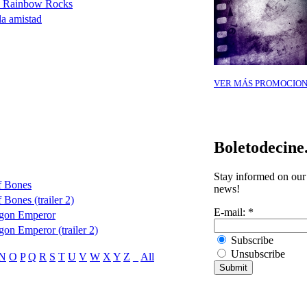
ls Rainbow Rocks
la amistad
VER MÁS PROMOCION
Boletodecine
Stay informed on our 
f Bones
news!
 Bones (trailer 2)
E-mail:
*
gon Emperor
n Emperor (trailer 2)
Subscribe
Unsubscribe
N
O
P
Q
R
S
T
U
V
W
X
Y
Z
_
All