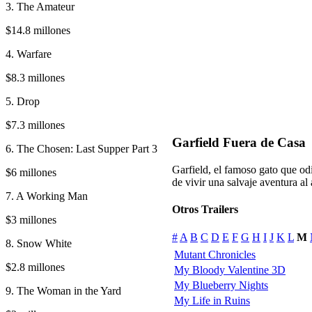
3. The Amateur
$14.8 millones
4. Warfare
$8.3 millones
5. Drop
$7.3 millones
Garfield Fuera de Casa
6. The Chosen: Last Supper Part 3
Garfield, el famoso gato que odi
$6 millones
de vivir una salvaje aventura al a
7. A Working Man
Otros Trailers
$3 millones
#
A
B
C
D
E
F
G
H
I
J
K
L
M
8. Snow White
Mutant Chronicles
$2.8 millones
My Bloody Valentine 3D
My Blueberry Nights
9. The Woman in the Yard
My Life in Ruins