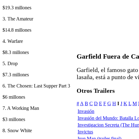
$19.3 millones
3. The Amateur
$14.8 millones
4. Warfare
$8.3 millones
Garfield Fuera de C
5. Drop
Garfield, el famoso gato
$7.3 millones
lasaña, está a punto de vi
6. The Chosen: Last Supper Part 3
Otros Trailers
$6 millones
#
A
B
C
D
E
F
G
H
I
J
K
L
M
7. A Working Man
Invasión
Invasión del Mundo: Batalla Los
$3 millones
Investigacion Secreta (The Hu
8. Snow White
Invictus
Iron Man (trailer final)