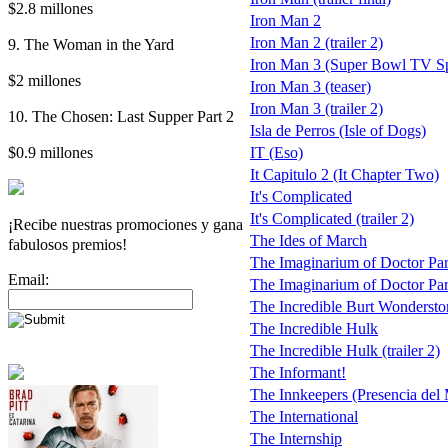
$2.8 millones
Iron Man 2
Iron Man 2 (trailer 2)
9. The Woman in the Yard
Iron Man 3 (Super Bowl TV Spo
$2 millones
Iron Man 3 (teaser)
Iron Man 3 (trailer 2)
10. The Chosen: Last Supper Part 2
Isla de Perros (Isle of Dogs)
$0.9 millones
IT (Eso)
It Capitulo 2 (It Chapter Two)
It's Complicated
It's Complicated (trailer 2)
¡Recibe nuestras promociones y gana
The Ides of March
fabulosos premios!
The Imaginarium of Doctor Pa
Email:
The Imaginarium of Doctor Parna
The Incredible Burt Wondersto
The Incredible Hulk
The Incredible Hulk (trailer 2)
The Informant!
The Innkeepers (Presencia del 
The International
The Internship