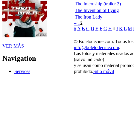
The Internship (trailer 2)
The Invention of Lying
The Iron Lady
«
‹
1
2
#
A
B
C
D
E
F
G
H
I
J
K
L
M
© Boletodecine.com. Todos los 
VER MÁS
info@boletodecine.com
.
Las fotos y materiales usados a
Navigation
(salvo indicado)
y se usan como material promoc
prohibido.
Sitio móvil
Services