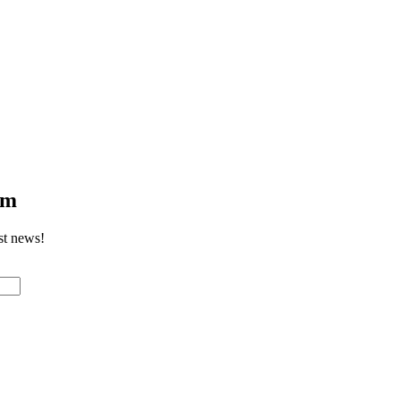
om
st news!