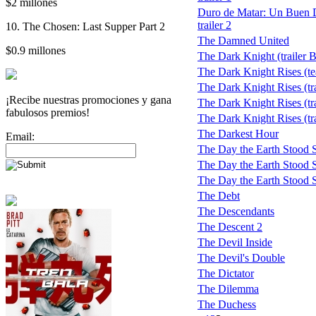
$2 millones
Duro de Matar: Un Buen D
trailer 2
10. The Chosen: Last Supper Part 2
The Damned United
$0.9 millones
The Dark Knight (trailer B
The Dark Knight Rises (te
The Dark Knight Rises (tra
¡Recibe nuestras promociones y gana
The Dark Knight Rises (tra
fabulosos premios!
The Dark Knight Rises (tra
The Darkest Hour
Email:
The Day the Earth Stood St
The Day the Earth Stood Sti
The Day the Earth Stood Stil
The Debt
The Descendants
The Descent 2
The Devil Inside
The Devil's Double
The Dictator
The Dilemma
The Duchess