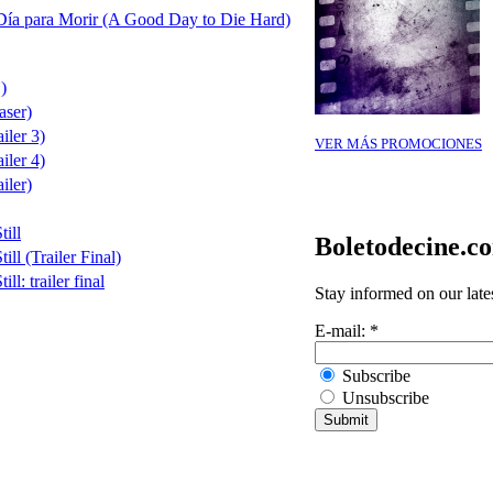
ía para Morir (A Good Day to Die Hard)
)
aser)
iler 3)
VER MÁS PROMOCIONES
iler 4)
iler)
ill
Boletodecine.c
ll (Trailer Final)
l: trailer final
Stay informed on our late
E-mail:
*
Subscribe
Unsubscribe