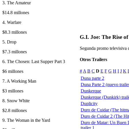
3. The Amateur
$14.8 millones
4. Warfare
$8.3 millones
G.I. Joe: The Rise o
5. Drop
Segunda promo televisiva d
$7.3 millones
Otros Trailers
6. The Chosen: Last Supper Part 3
#
A
B
C
D
E
F
G
H
I
J
K
$6 millones
Duna parte 2
7. A Working Man
Duna Parte 2 (nuevo traile
$3 millones
Dunkerque
Dunkerque (Dunkirk) trail
8. Snow White
Duplicity
Duro de Cuidar (The hitm
$2.8 millones
Duro de Cuidar 2 (The Hi
9. The Woman in the Yard
Duro de Matar: Un Buen D
trailer 1