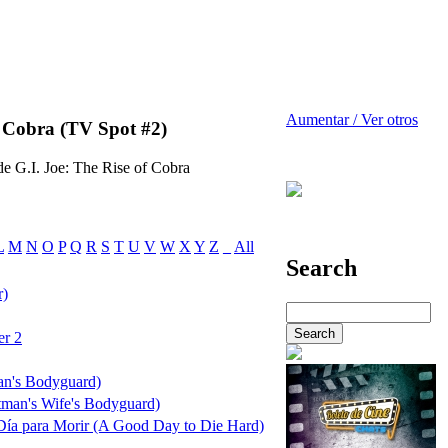
Aumentar / Ver otros
f Cobra (TV Spot #2)
e G.I. Joe: The Rise of Cobra
L
M
N
O
P
Q
R
S
T
U
V
W
X
Y
Z
_
All
Search
r)
er 2
an's Bodyguard)
tman's Wife's Bodyguard)
ía para Morir (A Good Day to Die Hard)