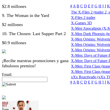
$2.8 millones
#
A
B
C
D
E
F
G
H
I
J
K
The X-Files 2 (trailer 2, 
9. The Woman in the Yard
X-Files 2 trailer
X-Games 3D
$2 millones
X-Men Apocalipsis (X-
10. The Chosen: Last Supper Part 2
X-Men Dark Phoenix (te
X-Men Origins: Wolveri
$0.9 millones
X-Men Origins: Wolverine
X-Men Origins: Wolverine 
X-Men: Days of Future Pa
¡Recibe nuestras promociones y gana
X-Men: Days of Future Pas
fabulosos premios!
X-Men: First Class (tease
X-Men: First Class (tease
Email:
xXx Reactivado (xXx Th
#
A
B
C
D
E
F
G
H
I
J
K