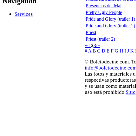
Navigation
Presencias del Mal
Pretty Ugly People
Services
Pride and Glory (trailer 1)
Pride and Glory (trailer 2)
Priest
Priest (trailer 2)
«
‹
1
2
3
›
»
#
A
B
C
D
E
F
G
H
I
J
K
© Boletodecine.com. To
info@boletodecine.co
Las fotos y materiales 
respectivas productoras
y se usan como materia
uso está prohibido.
Siti