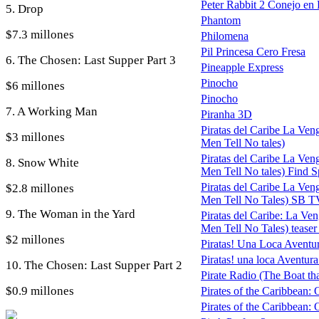
Peter Rabbit 2 Conejo en
5. Drop
Phantom
$7.3 millones
Philomena
Pil Princesa Cero Fresa
6. The Chosen: Last Supper Part 3
Pineapple Express
Pinocho
$6 millones
Pinocho
7. A Working Man
Piranha 3D
Piratas del Caribe La Ven
$3 millones
Men Tell No tales)
Piratas del Caribe La Ven
8. Snow White
Men Tell No tales) Find S
Piratas del Caribe La Ven
$2.8 millones
Men Tell No Tales) SB T
9. The Woman in the Yard
Piratas del Caribe: La Ve
Men Tell No Tales) teaser 
$2 millones
Piratas! Una Loca Aventu
Piratas! una loca Aventura 
10. The Chosen: Last Supper Part 2
Pirate Radio (The Boat tha
$0.9 millones
Pirates of the Caribbean: 
Pirates of the Caribbean: O