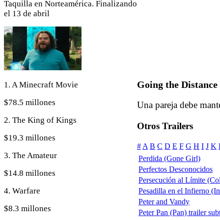
Taquilla en Norteamérica. Finalizando
el 13 de abril
Going the Distance
1. A Minecraft Movie
$78.5 millones
Una pareja debe mante
2. The King of Kings
Otros Trailers
$19.3 millones
#
A
B
C
D
E
F
G
H
I
J
K
3. The Amateur
Perdida (Gone Girl)
Perfectos Desconocidos
$14.8 millones
Persecución al Límite (Col
4. Warfare
Pesadilla en el Infierno (
Peter and Vandy
$8.3 millones
Peter Pan (Pan) trailer sub