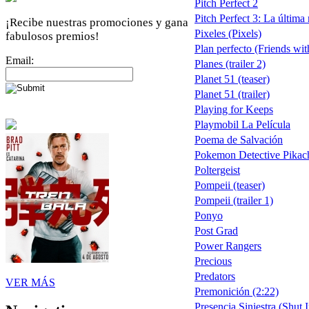
Pitch Perfect 2
Pitch Perfect 3: La última
¡Recibe nuestras promociones y gana
Pixeles (Pixels)
fabulosos premios!
Plan perfecto (Friends wit
Email:
Planes (trailer 2)
Planet 51 (teaser)
Planet 51 (trailer)
Playing for Keeps
Playmobil La Película
Poema de Salvación
Pokemon Detective Pikac
Poltergeist
Pompeii (teaser)
Pompeii (trailer 1)
Ponyo
Post Grad
Power Rangers
Precious
Predators
VER MÁS
Premonición (2:22)
Presencia Siniestra (Shut I