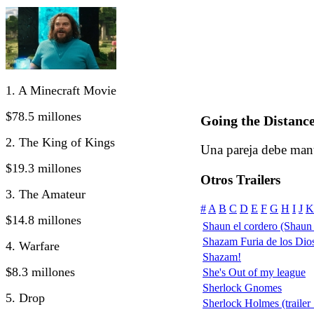
1. A Minecraft Movie
$78.5 millones
Going the Distanc
2. The King of Kings
Una pareja debe mante
$19.3 millones
Otros Trailers
3. The Amateur
#
A
B
C
D
E
F
G
H
I
J
K
$14.8 millones
Shaun el cordero (Shaun
Shazam Furia de los Dio
4. Warfare
Shazam!
$8.3 millones
She's Out of my league
Sherlock Gnomes
5. Drop
Sherlock Holmes (trailer 