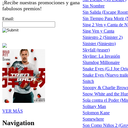
¡Recibe nuestras promociones y gana
Sin Nombre
fabulosos premios!
Sin Salida (Escape Roo
Sin Tiempo Para Morir (N
Email:
Sing 2 Ven y Canta de 
Sing Ven y Canta
Siniestro 2 (Sinister 2)
Sinister (Siniestro)
Skyfall (teaser)
Skyline: La Invasión
Slumdog Millionaire
Snake Eyes (G.I Joe Ori
Snake Eyes (Nuevo traile
Snitch
Snoopy & Charlie Brown 
Snow White and the Hu
Sola contra el Poder (Mi
Solitary Man
VER MÁS
Solomon Kane
Somewhere
Navigation
Son Como Niños 2 (Gro