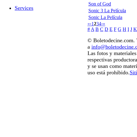
Son of God
Services
Sonic 3 La Película
Sonic La Película
«
‹
1
2
3
4
›
»
#
A
B
C
D
E
F
G
H
I
J
K
© Boletodecine.com. T
a
info@boletodecine
Las fotos y materiale
respectivas productora
y se usan como materi
uso está prohibido.
Sit