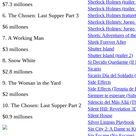
Sherlock Holmes (trailer 
$7.3 millones
Sherlock Holmes (trailer 
6. The Chosen: Last Supper Part 3
Sherlock Holmes featuret
Sherlock Holmes: Juego
$6 millones
Sherlock Holmes: Juego d
Shorts: Adventures of t
7. A Working Man
Shrek Forever After
$3 millones
Shutter Island
Shutter Island (trailer 2)
8. Snow White
Si Decido Quedarme (If I
Sicario
$2.8 millones
Sicario Día del Soldado (
Side Effects
9. The Woman in the Yard
Side Effects (Terapia de
$2 millones
Siempre te esperare (Su
Silencio del Más Allá (T
10. The Chosen: Last Supper Part 2
Silent Hill: Revelation 3
Silent House
$0.9 millones
Silver Linings Playbook
Sin City 2: A Dame to Ki
Sin Escape (No Escape)