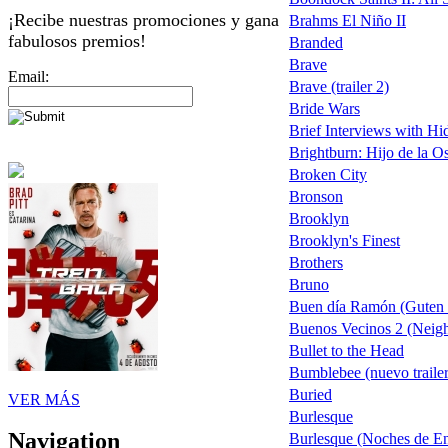
¡Recibe nuestras promociones y gana
Brahms El Niño II
fabulosos premios!
Branded
Brave
Email:
Brave (trailer 2)
Bride Wars
Brief Interviews with H
Brightburn: Hijo de la O
Broken City
Bronson
Brooklyn
Brooklyn's Finest
Brothers
Bruno
Buen día Ramón (Guten
Buenos Vecinos 2 (Neigh
Bullet to the Head
Bumblebee (nuevo trailer
Buried
VER MÁS
Burlesque
Navigation
Burlesque (Noches de Enc