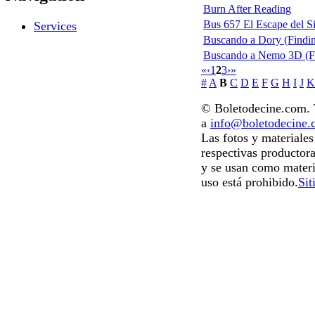
Burn After Reading
Bus 657 El Escape del Si
Services
Buscando a Dory (Findi
Buscando a Nemo 3D (F
«
‹
1
2
3
›
»
#
A
B
C
D
E
F
G
H
I
J
K
© Boletodecine.com. T
a
info@boletodecine
Las fotos y materiale
respectivas productora
y se usan como materi
uso está prohibido.
Sit