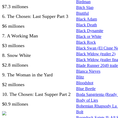
Birdman
$7.3 millones
Bitch Slap
Biutiful
6. The Chosen: Last Supper Part 3
Black Adam
Black Death
$6 millones
Black Dynamite
7. A Working Man
Black or White
Black Rock
$3 millones
Black Swan (El Cisne N
Black Widow (trailer 2)
8. Snow White
Black Widow (trailer fina
$2.8 millones
Blade Runner 2049 traile
Blanca Nieves
9. The Woman in the Yard
Blitz
Bloodshot
$2 millones
Blue Beetle
10. The Chosen: Last Supper Part 2
Boda Sangrienta (Ready 
Body of Lies
$0.9 millones
Bohemian Rhapsody La Hi
Bolt
Boondock Saints II: All 