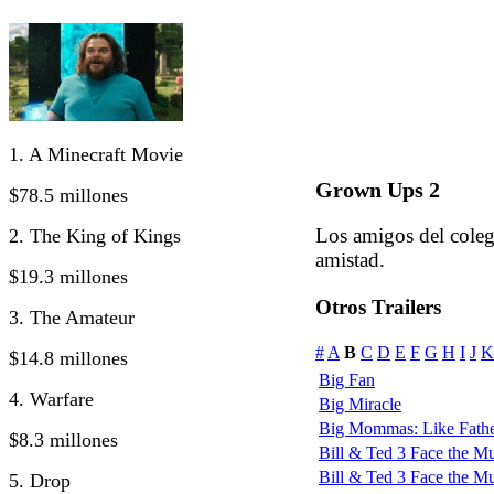
1. A Minecraft Movie
Grown Ups 2
$78.5 millones
Los amigos del colegi
2. The King of Kings
amistad.
$19.3 millones
Otros Trailers
3. The Amateur
#
A
B
C
D
E
F
G
H
I
J
K
$14.8 millones
Big Fan
4. Warfare
Big Miracle
Big Mommas: Like Fathe
$8.3 millones
Bill & Ted 3 Face the Mus
Bill & Ted 3 Face the Mus
5. Drop