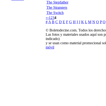
The Stepfather
The Strangers
The Switch
«
‹
1
2
3
4
#
A
B
C
D
E
F
G
H
I
J
K
L
M
N
O
P
Q
© Boletodecine.com. Todos los derechos
Las fotos y materiales usados aquí son p
indicado)
y se usan como material promocional sol
móvil