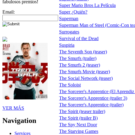
fabulosos premios!
Super Mario Bros La Película
Email:
Super ¿Quién?
Superman
Superman Man of Steel (Comic-Con tea
Surrogates
Survival of the Dead
Suspiria
The Seventh Son (teaser)
The Smurfs (trailer)
The Smurfs 2 (teaser)
The Smurfs Movie (teaser)
The Social Network (teaser)
The Soloist
The Sorcerer's Apprentice (El Aprendiz 
The Sorcerer's Apprentice (trailer 3)
The Sorcerer's Apprentice (trailer)
VER MÁS
The Spirit (teaser trailer)
The Spirit (trailer B)
Navigation
The Spy Next Door
The Starving Games
Services