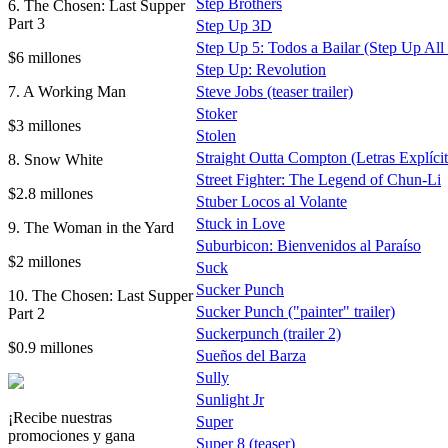
Step Brothers
6. The Chosen: Last Supper
Part 3
Step Up 3D
Step Up 5: Todos a Bailar (Step Up All 
$6 millones
Step Up: Revolution
7. A Working Man
Steve Jobs (teaser trailer)
Stoker
$3 millones
Stolen
Straight Outta Compton (Letras Explícit
8. Snow White
Street Fighter: The Legend of Chun-Li
$2.8 millones
Stuber Locos al Volante
Stuck in Love
9. The Woman in the Yard
Suburbicon: Bienvenidos al Paraíso
$2 millones
Suck
Sucker Punch
10. The Chosen: Last Supper
Sucker Punch ("painter" trailer)
Part 2
Suckerpunch (trailer 2)
$0.9 millones
Sueños del Barza
Sully
Sunlight Jr
¡Recibe nuestras
Super
promociones y gana
Super 8 (teaser)