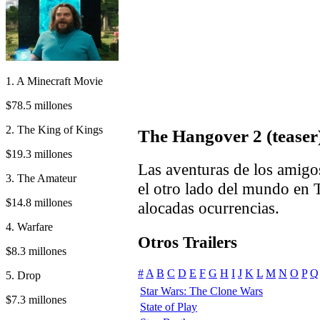
1. A Minecraft Movie
$78.5 millones
2. The King of Kings
The Hangover 2 (teaser
$19.3 millones
Las aventuras de los amigos
3. The Amateur
el otro lado del mundo en 
$14.8 millones
alocadas ocurrencias.
4. Warfare
Otros Trailers
$8.3 millones
#
A
B
C
D
E
F
G
H
I
J
K
L
M
N
O
P
Q
5. Drop
Star Wars: The Clone Wars
$7.3 millones
State of Play