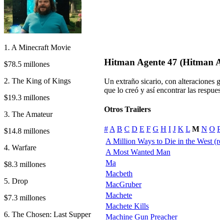
1. A Minecraft Movie
Hitman Agente 47 (Hitman Ag
$78.5 millones
2. The King of Kings
Un extraño sicario, con alteraciones g
que lo creó y así encontrar las respues
$19.3 millones
Otros Trailers
3. The Amateur
#
A
B
C
D
E
F
G
H
I
J
K
L
M
N
O
$14.8 millones
A Million Ways to Die in the West (re
4. Warfare
A Most Wanted Man
Ma
$8.3 millones
Macbeth
5. Drop
MacGruber
Machete
$7.3 millones
Machete Kills
6. The Chosen: Last Supper
Machine Gun Preacher