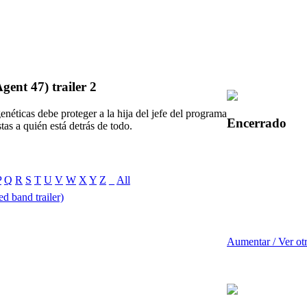
ent 47) trailer 2
enéticas debe proteger a la hija del jefe del programa
Encerrado
tas a quién está detrás de todo.
P
Q
R
S
T
U
V
W
X
Y
Z
_
All
d band trailer)
Aumentar / Ver ot