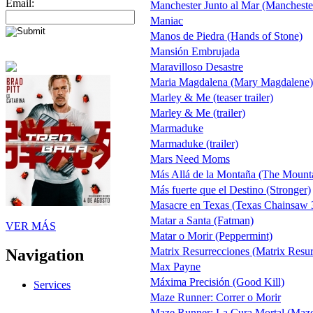
Email:
Manchester Junto al Mar (Mancheste
Maniac
Manos de Piedra (Hands of Stone)
Mansión Embrujada
Maravilloso Desastre
Maria Magdalena (Mary Magdalene)
Marley & Me (teaser trailer)
Marley & Me (trailer)
Marmaduke
Marmaduke (trailer)
Mars Need Moms
Más Allá de la Montaña (The Mount
Más fuerte que el Destino (Stronger)
Masacre en Texas (Texas Chainsaw
Matar a Santa (Fatman)
VER MÁS
Matar o Morir (Peppermint)
Matrix Resurrecciones (Matrix Resur
Navigation
Max Payne
Máxima Precisión (Good Kill)
Services
Maze Runner: Correr o Morir
Maze Runner: La Cura Mortal (Maze 