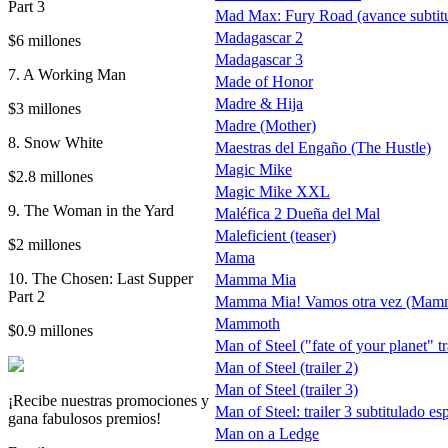
Part 3
Mad Max: Fury Road (avance subtit
Madagascar 2
$6 millones
Madagascar 3
7. A Working Man
Made of Honor
Madre & Hija
$3 millones
Madre (Mother)
8. Snow White
Maestras del Engaño (The Hustle)
Magic Mike
$2.8 millones
Magic Mike XXL
9. The Woman in the Yard
Maléfica 2 Dueña del Mal
Maleficient (teaser)
$2 millones
Mama
10. The Chosen: Last Supper
Mamma Mia
Part 2
Mamma Mia! Vamos otra vez (Mam
Mammoth
$0.9 millones
Man of Steel ("fate of your planet" tr
Man of Steel (trailer 2)
Man of Steel (trailer 3)
¡Recibe nuestras promociones y
Man of Steel: trailer 3 subtitulado 
gana fabulosos premios!
Man on a Ledge