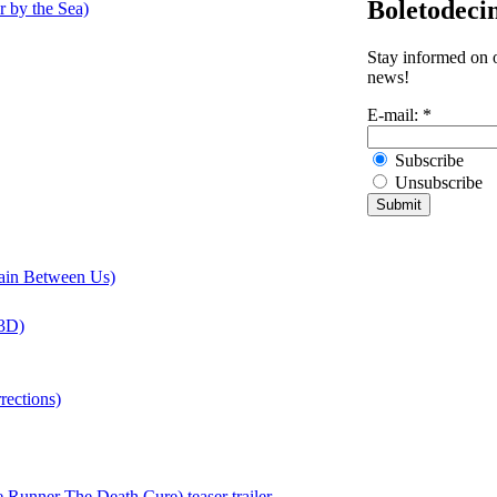
Boletodeci
r by the Sea)
Stay informed on o
news!
E-mail:
*
Subscribe
Unsubscribe
ain Between Us)
 3D)
rections)
Runner The Death Cure) teaser trailer