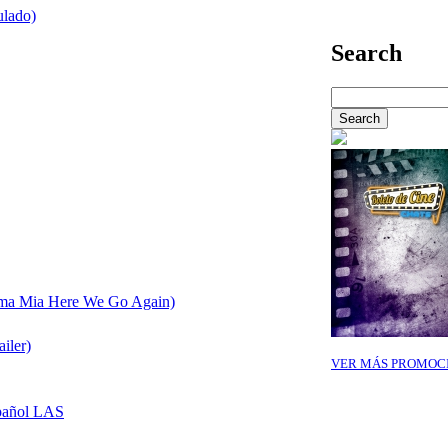
ulado)
Search
ma Mia Here We Go Again)
ailer)
VER MÁS PROMOC
español LAS