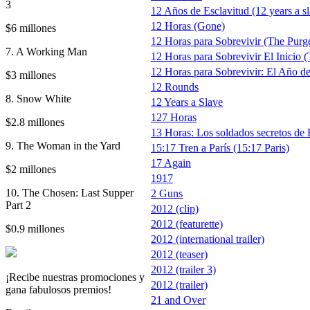
3
12 Años de Esclavitud (12 years a s
12 Horas (Gone)
$6 millones
12 Horas para Sobrevivir (The Purg
7. A Working Man
12 Horas para Sobrevivir El Inicio (
12 Horas para Sobrevivir: El Año de
$3 millones
12 Rounds
8. Snow White
12 Years a Slave
127 Horas
$2.8 millones
13 Horas: Los soldados secretos de 
9. The Woman in the Yard
15:17 Tren a París (15:17 Paris)
17 Again
$2 millones
1917
10. The Chosen: Last Supper
2 Guns
Part 2
2012 (clip)
2012 (featurette)
$0.9 millones
2012 (international trailer)
2012 (teaser)
2012 (trailer 3)
¡Recibe nuestras promociones y
2012 (trailer)
gana fabulosos premios!
21 and Over