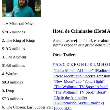
1. A Minecraft Movie
Hotel de Criminales (Hotel A
$78.5 millones
2. The King of Kings
Aunque asemeja un hotel, es realment
intenta exponer, este grupo deberá uni
$19.3 millones
Otros Trailers
3. The Amateur
#
A
B
C
D
E
F
G
H
I
J
K
L
M
N
O
$14.8 millones
"Línea Mortal: Al Límite" (Flatliners)
4. Warfare
"New Moon" clip "Jacob's Transfor
"New Moon" clip "Volturi fight"
$8.3 millones
"The Wolfman" TV Spot: "Afraid"
5. Drop
"The Wolfman" TV Spot: "Beast"
"Up in the Air" trailer
$7.3 millones
007 Operación Skyfall (trailer 2)
6. The Chosen: Last Supper Part
10000 B.C.