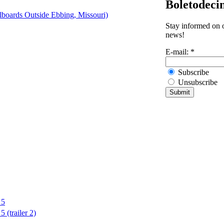
Boletodeci
lboards Outside Ebbing, Missouri)
Stay informed on o
news!
E-mail:
*
Subscribe
Unsubscribe
 5
(trailer 2)