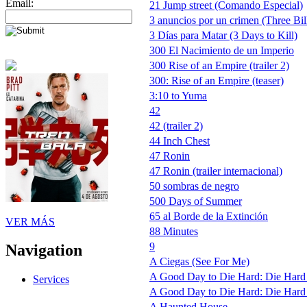
Email:
21 Jump street (Comando Especial)
3 anuncios por un crimen (Three Bil
3 Días para Matar (3 Days to Kill)
300 El Nacimiento de un Imperio
300 Rise of an Empire (trailer 2)
300: Rise of an Empire (teaser)
3:10 to Yuma
42
42 (trailer 2)
44 Inch Chest
47 Ronin
47 Ronin (trailer internacional)
50 sombras de negro
500 Days of Summer
65 al Borde de la Extinción
VER MÁS
88 Minutes
9
Navigation
A Ciegas (See For Me)
A Good Day to Die Hard: Die Hard
Services
A Good Day to Die Hard: Die Hard 5 
A Haunted House