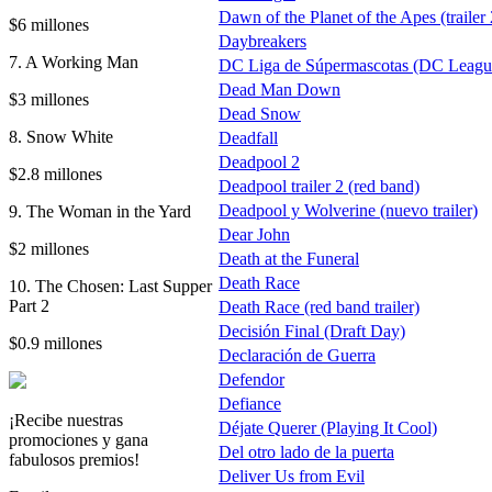
Dawn of the Planet of the Apes (trailer 
$6 millones
Daybreakers
7. A Working Man
DC Liga de Súpermascotas (DC League
Dead Man Down
$3 millones
Dead Snow
8. Snow White
Deadfall
Deadpool 2
$2.8 millones
Deadpool trailer 2 (red band)
Deadpool y Wolverine (nuevo trailer)
9. The Woman in the Yard
Dear John
$2 millones
Death at the Funeral
Death Race
10. The Chosen: Last Supper
Part 2
Death Race (red band trailer)
Decisión Final (Draft Day)
$0.9 millones
Declaración de Guerra
Defendor
Defiance
¡Recibe nuestras
Déjate Querer (Playing It Cool)
promociones y gana
Del otro lado de la puerta
fabulosos premios!
Deliver Us from Evil