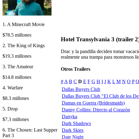
1. A Minecraft Movie
$78.5 millones
Hotel Transylvania 3 (trailer 2
2. The King of Kings
Drac y la pandilla deciden tomar vacacio
$19.3 millones
realmente una trampa para monstruos li
3. The Amateur
Otros Trailers
$14.8 millones
#
A
B
C
D
E
F
G
H
I
J
K
L
M
N
O
P
4. Warfare
Dallas Buyers Club
Dallas Buyers Club "El Club de los D
$8.3 millones
Damas en Guerra (Bridesmaids)
5. Drop
Danny Collins: Directo al Corazón
Danyka
$7.3 millones
Dark Shadows
6. The Chosen: Last Supper
Dark Skies
Part 3
Date Night