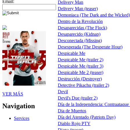
Email:
Delivery Man
Delivery Man (teaser)
Demoniaca (The Dark and the Wicked)
Dentro de la Revolución
Desaparecidas (The Flock)
Desaparecido (Kidnap)
Desconectada (Missing)
Desesperada (The Desperate Hour)
Despicable Me
Despicable Me (trailer 2)
Despicable Me (trailer 3)
Despicable Me 2 (teaser)
Destrucción (Destroyer)
Detective Pikachu (trailer 2)
Devil
VER MÁS
Devil's Due (trailer 2)
Día de la Independencia: Contraataqu
Navigation
Dia de Muertos
Día del Atentado (Patriots Day)
Services
Diablo Rojo PTY
Diana (teaser)