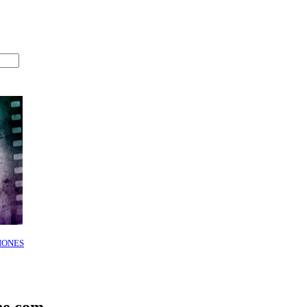
IONES
ne.com