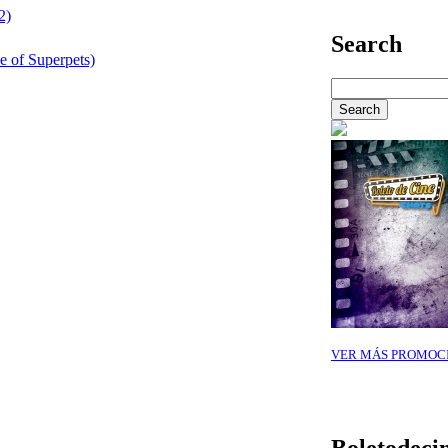
2)
Search
 of Superpets)
VER MÁS PROMOC
Boletodeci