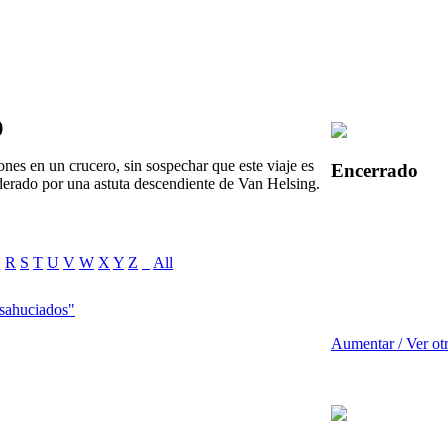
)
nes en un crucero, sin sospechar que este viaje es
Encerrado
derado por una astuta descendiente de Van Helsing.
Q
R
S
T
U
V
W
X
Y
Z
_
All
esahuciados"
Aumentar / Ver ot