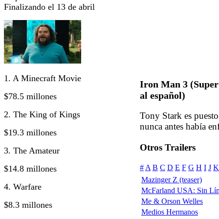
Finalizando el 13 de abril
1. A Minecraft Movie
Iron Man 3 (Super
al español)
$78.5 millones
2. The King of Kings
Tony Stark es puest
nunca antes había en
$19.3 millones
Otros Trailers
3. The Amateur
#
A
B
C
D
E
F
G
H
I
J
K
$14.8 millones
Mazinger Z (teaser)
4. Warfare
McFarland USA: Sin Lím
Me & Orson Welles
$8.3 millones
Medios Hermanos