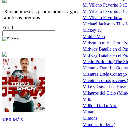
Mi Villano Favorito 3 (D
¡Recibe nuestras promociones y gana
Mi Villano Favorito 3 (De
fabulosos premios!
Mi Villano Favorito 4
Michael Jackson's This Is
Email:
Mickey 17
Middle Men
Midsommar: El Terror N
Midway Batalla en el Pac
Midway Batalla en el Paci
Miedo Profundo (The Sh
Mientras Dure La Guerr
Mientras Estés Conmigo (
Mientras somos jóvenes 
Mike y Dave: Los Busca
Milagros del Cielo (Mir
Milk
Million Dollar Arm
Minari
Minions
VER MÁS
Minions (trailer 2)