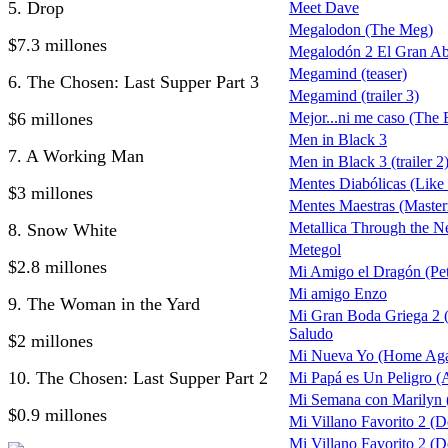
5. Drop
Meet Dave
Megalodon (The Meg)
$7.3 millones
Megalodón 2 El Gran A
Megamind (teaser)
6. The Chosen: Last Supper Part 3
Megamind (trailer 3)
$6 millones
Mejor...ni me caso (The
Men in Black 3
7. A Working Man
Men in Black 3 (trailer 2
Mentes Diabólicas (Like
$3 millones
Mentes Maestras (Maste
Metallica Through the N
8. Snow White
Metegol
$2.8 millones
Mi Amigo el Dragón (Pet
Mi amigo Enzo
9. The Woman in the Yard
Mi Gran Boda Griega 2 
Saludo
$2 millones
Mi Nueva Yo (Home Aga
10. The Chosen: Last Supper Part 2
Mi Papá es Un Peligro (
Mi Semana con Marilyn 
$0.9 millones
Mi Villano Favorito 2 (D
Mi Villano Favorito 2 (De