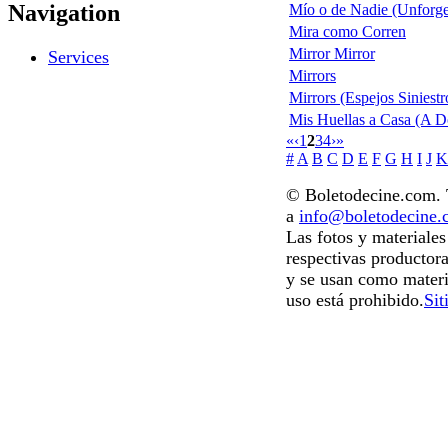
Navigation
Mío o de Nadie (Unforge
Mira como Corren
Mirror Mirror
Services
Mirrors
Mirrors (Espejos Siniestr
Mis Huellas a Casa (A 
«
‹
1
2
3
4
›
»
#
A
B
C
D
E
F
G
H
I
J
K
© Boletodecine.com. T
a
info@boletodecine
Las fotos y materiale
respectivas productora
y se usan como materi
uso está prohibido.
Sit