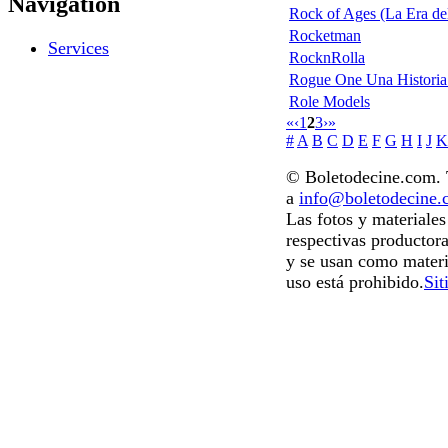
Navigation
Rock of Ages (La Era del
Rocketman
Services
RocknRolla
Rogue One Una Historia 
Role Models
«
‹
1
2
3
›
»
#
A
B
C
D
E
F
G
H
I
J
K
© Boletodecine.com. T
a
info@boletodecine
Las fotos y materiale
respectivas productora
y se usan como materi
uso está prohibido.
Sit