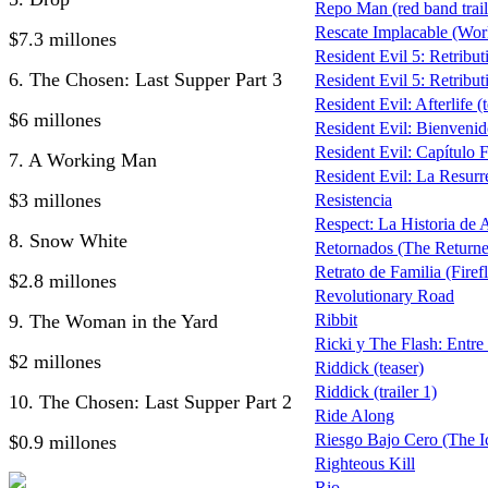
Repo Man (red band trail
Rescate Implacable (Wo
$7.3 millones
Resident Evil 5: Retribut
6. The Chosen: Last Supper Part 3
Resident Evil 5: Retributi
Resident Evil: Afterlife (
$6 millones
Resident Evil: Bienveni
Resident Evil: Capítulo F
7. A Working Man
Resident Evil: La Resurre
$3 millones
Resistencia
Respect: La Historia de 
8. Snow White
Retornados (The Return
Retrato de Familia (Firef
$2.8 millones
Revolutionary Road
9. The Woman in the Yard
Ribbit
Ricki y The Flash: Entre 
$2 millones
Riddick (teaser)
Riddick (trailer 1)
10. The Chosen: Last Supper Part 2
Ride Along
Riesgo Bajo Cero (The I
$0.9 millones
Righteous Kill
Rio