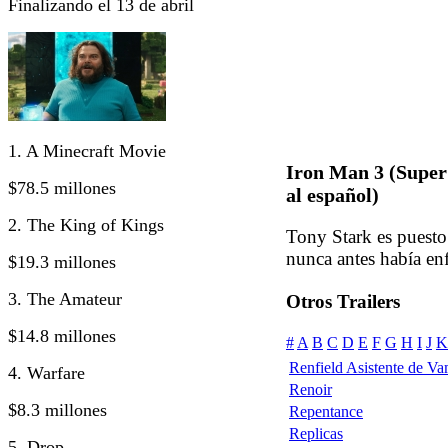
Finalizando el 13 de abril
1. A Minecraft Movie
Iron Man 3 (Super
$78.5 millones
al español)
2. The King of Kings
Tony Stark es puest
nunca antes había en
$19.3 millones
3. The Amateur
Otros Trailers
$14.8 millones
#
A
B
C
D
E
F
G
H
I
J
K
Renfield Asistente de Va
4. Warfare
Renoir
$8.3 millones
Repentance
Replicas
5. Drop