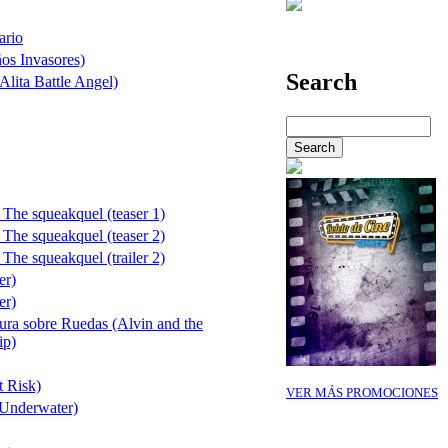
ario
ños Invasores)
Search
Alita Battle Angel)
The squeakquel (teaser 1)
The squeakquel (teaser 2)
The squeakquel (trailer 2)
er)
er)
tura sobre Ruedas (Alvin and the
ip)
t Risk)
VER MÁS PROMOCIONES
(Underwater)