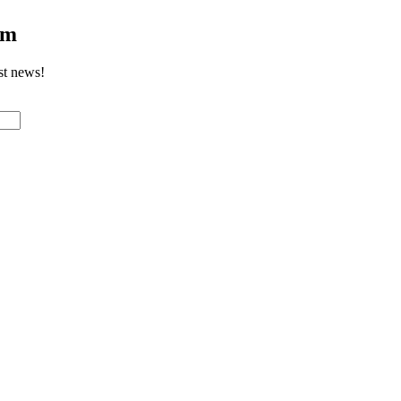
om
st news!