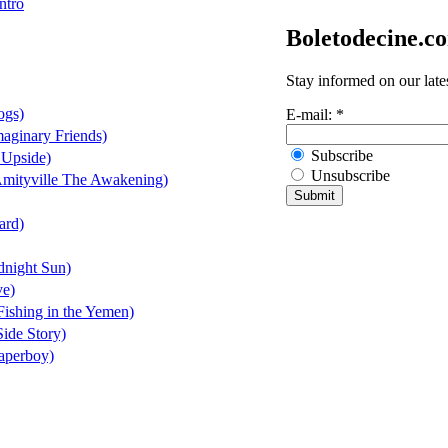
ntro
Boletodecine.c
Stay informed on our late
ogs)
E-mail:
*
aginary Friends)
Subscribe
 Upside)
Unsubscribe
Amityville The Awakening)
ard)
night Sun)
ve)
ishing in the Yemen)
ide Story)
aperboy)