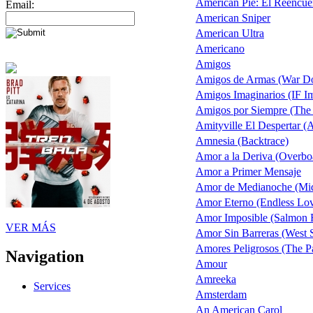
American Pie: El Reencue
Email:
American Sniper
American Ultra
Americano
Amigos
Amigos de Armas (War D
Amigos Imaginarios (IF Im
Amigos por Siempre (The
Amityville El Despertar (
Amnesia (Backtrace)
Amor a la Deriva (Overbo
Amor a Primer Mensaje
Amor de Medianoche (Mid
Amor Eterno (Endless Lo
Amor Imposible (Salmon F
VER MÁS
Amor Sin Barreras (West S
Amores Peligrosos (The P
Navigation
Amour
Amreeka
Services
Amsterdam
An American Carol