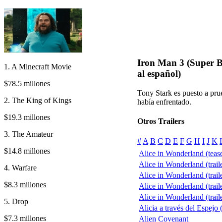
Iron Man 3 (Super B
1. A Minecraft Movie
al español)
$78.5 millones
Tony Stark es puesto a pr
2. The King of Kings
había enfrentado.
$19.3 millones
Otros Trailers
3. The Amateur
#
A
B
C
D
E
F
G
H
I
J
K
$14.8 millones
Alice in Wonderland (teas
Alice in Wonderland (trail
4. Warfare
Alice in Wonderland (trail
$8.3 millones
Alice in Wonderland (trail
Alice in Wonderland (trail
5. Drop
Alicia a través del Espejo 
$7.3 millones
Alien Covenant