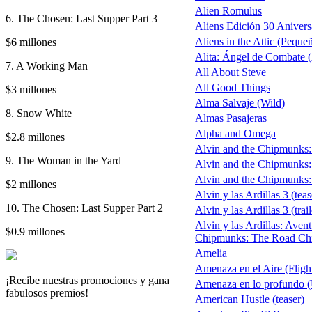
Alien Romulus
6. The Chosen: Last Supper Part 3
Aliens Edición 30 Anivers
Aliens in the Attic (Peque
$6 millones
Alita: Ángel de Combate (
7. A Working Man
All About Steve
All Good Things
$3 millones
Alma Salvaje (Wild)
8. Snow White
Almas Pasajeras
Alpha and Omega
$2.8 millones
Alvin and the Chipmunks: 
9. The Woman in the Yard
Alvin and the Chipmunks: 
Alvin and the Chipmunks: 
$2 millones
Alvin y las Ardillas 3 (teas
10. The Chosen: Last Supper Part 2
Alvin y las Ardillas 3 (trail
Alvin y las Ardillas: Aven
$0.9 millones
Chipmunks: The Road Ch
Amelia
Amenaza en el Aire (Fligh
¡Recibe nuestras promociones y gana
Amenaza en lo profundo 
fabulosos premios!
American Hustle (teaser)