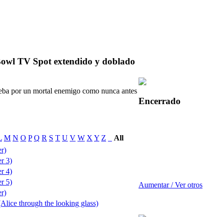
owl TV Spot extendido y doblado
ueba por un mortal enemigo como nunca antes
Encerrado
L
M
N
O
P
Q
R
S
T
U
V
W
X
Y
Z
_
All
er)
er 3)
er 4)
er 5)
Aumentar / Ver otros
er)
(Alice through the looking glass)