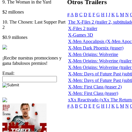
Otros Trailers
9. The Woman in the Yard
$2 millones
#
A
B
C
D
E
F
G
H
I
J
K
L
M
N
10. The Chosen: Last Supper Part
The X-Files 2 (trailer 2, subtitulad
2
X-Files 2 trailer
X-Games 3D
$0.9 millones
X-Men Apocalipsis (X-Men Apoc
X-Men Dark Phoenix (teaser)
X-Men Origins: Wolverine
¡Recibe nuestras promociones y
X-Men Origins: Wolverine (trailer
gana fabulosos premios!
X-Men Origins: Wolverine (trailer 
Email:
X-Men: Days of Future Past (subti
X-Men: Days of Future Past (subtit
X-Men: First Class (teaser 2)
X-Men: First Class (teaser)
xXx Reactivado (xXx The Return
#
A
B
C
D
E
F
G
H
I
J
K
L
M
N