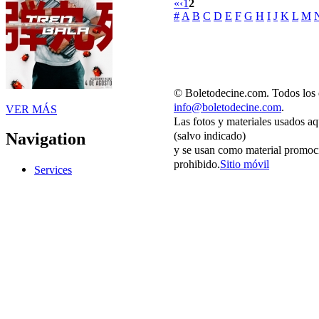
«
‹
1
2
#
A
B
C
D
E
F
G
H
I
J
K
L
M
© Boletodecine.com. Todos los 
info@boletodecine.com
.
VER MÁS
Las fotos y materiales usados aq
(salvo indicado)
Navigation
y se usan como material promoci
prohibido.
Sitio móvil
Services