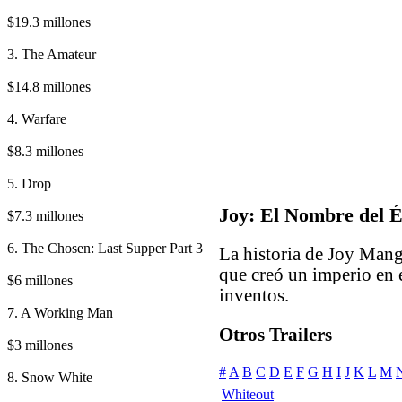
$19.3 millones
3. The Amateur
$14.8 millones
4. Warfare
$8.3 millones
5. Drop
Joy: El Nombre del É
$7.3 millones
6. The Chosen: Last Supper Part 3
La historia de Joy Man
que creó un imperio en 
$6 millones
inventos.
7. A Working Man
Otros Trailers
$3 millones
#
A
B
C
D
E
F
G
H
I
J
K
L
M
8. Snow White
Whiteout