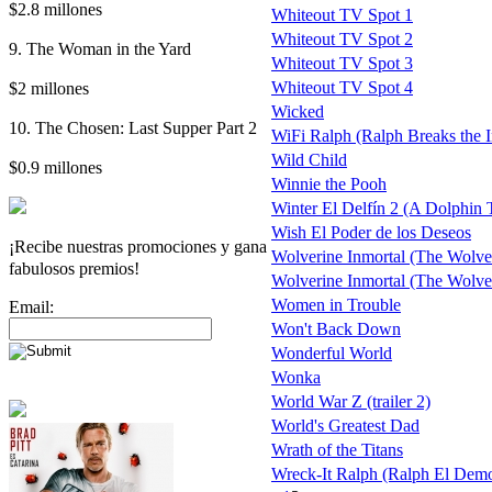
$2.8 millones
Whiteout TV Spot 1
Whiteout TV Spot 2
9. The Woman in the Yard
Whiteout TV Spot 3
$2 millones
Whiteout TV Spot 4
Wicked
10. The Chosen: Last Supper Part 2
WiFi Ralph (Ralph Breaks the I
Wild Child
$0.9 millones
Winnie the Pooh
Winter El Delfín 2 (A Dolphin 
Wish El Poder de los Deseos
¡Recibe nuestras promociones y gana
Wolverine Inmortal (The Wolve
fabulosos premios!
Wolverine Inmortal (The Wolverin
Women in Trouble
Email:
Won't Back Down
Wonderful World
Wonka
World War Z (trailer 2)
World's Greatest Dad
Wrath of the Titans
Wreck-It Ralph (Ralph El Demo