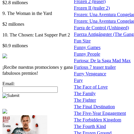
Frozen 2 (teaser)
$2.8 millones
Frozen II (trailer 2)
9. The Woman in the Yard
Frozen: Una Aventura Congelad
Frozen: Una Aventura Congelada
$2 millones
Fuera de Control (Unhinged)
Fuerza Antigángster (The Gangst
10. The Chosen: Last Supper Part 2
Fun Size
$0.9 millones
Funny Games
Funny People
Furiosa: De la Saga Mad Max
¡Recibe nuestras promociones y gana
Furious 7 teaser trailer
fabulosos premios!
Furry Vengeance
Fury
Email:
The Face of Love
The Family
The Fighter
The Final Destination
The Five-Year Engagement
The Forbidden Kingdom
The Fourth Kind
The Frozen Ground