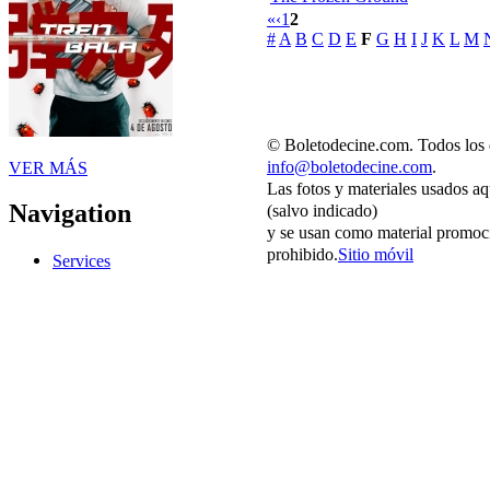
«
‹
1
2
#
A
B
C
D
E
F
G
H
I
J
K
L
M
© Boletodecine.com. Todos los 
info@boletodecine.com
.
VER MÁS
Las fotos y materiales usados aq
Navigation
(salvo indicado)
y se usan como material promoci
prohibido.
Sitio móvil
Services