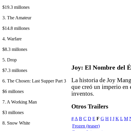
$19.3 millones
3. The Amateur
$14.8 millones
4. Warfare
$8.3 millones
5. Drop
Joy: El Nombre del É
$7.3 millones
La historia de Joy Man
6. The Chosen: Last Supper Part 3
que creó un imperio en 
$6 millones
inventos.
7. A Working Man
Otros Trailers
$3 millones
#
A
B
C
D
E
F
G
H
I
J
K
L
M
8. Snow White
Frozen (teaser)