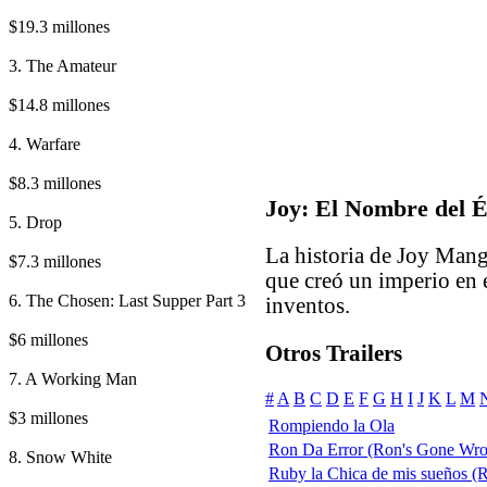
$19.3 millones
3. The Amateur
$14.8 millones
4. Warfare
$8.3 millones
Joy: El Nombre del É
5. Drop
La historia de Joy Man
$7.3 millones
que creó un imperio en 
6. The Chosen: Last Supper Part 3
inventos.
$6 millones
Otros Trailers
7. A Working Man
#
A
B
C
D
E
F
G
H
I
J
K
L
M
$3 millones
Rompiendo la Ola
Ron Da Error (Ron's Gone Wr
8. Snow White
Ruby la Chica de mis sueños (