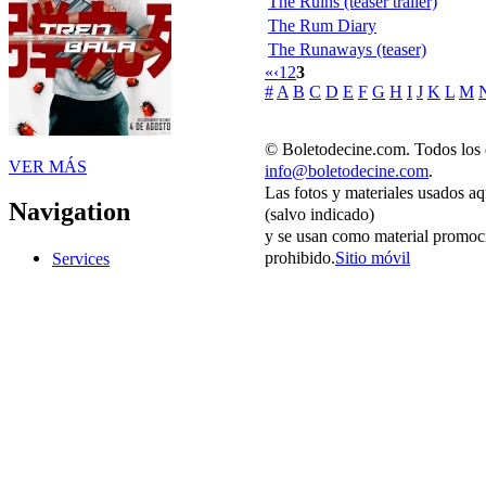
The Ruins (teaser trailer)
The Rum Diary
The Runaways (teaser)
«
‹
1
2
3
#
A
B
C
D
E
F
G
H
I
J
K
L
M
© Boletodecine.com. Todos los 
VER MÁS
info@boletodecine.com
.
Las fotos y materiales usados aq
Navigation
(salvo indicado)
y se usan como material promoci
prohibido.
Sitio móvil
Services