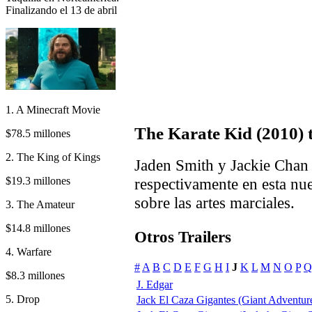
Finalizando el 13 de abril
1. A Minecraft Movie
The Karate Kid (2010) t
$78.5 millones
2. The King of Kings
Jaden Smith y Jackie Chan
$19.3 millones
respectivamente en esta nue
sobre las artes marciales.
3. The Amateur
$14.8 millones
Otros Trailers
4. Warfare
#
A
B
C
D
E
F
G
H
I
J
K
L
M
N
O
P
Q
$8.3 millones
J. Edgar
5. Drop
Jack El Caza Gigantes (Giant Adventure 