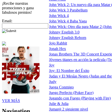
¡Recibe nuestras
John Wick 2: Un nuevo día para Matar 
promociones y gana
John Wick 3 Parabellum
fabulosos premios!
John Wick 4
Email:
John Wick 4 Baba Yaga
John Wick: Otro día para Matar 2 (John 
Johnny English 3.0
Johnny English Reborn
Jojo Rabbit
Jonah Hex
Jonas Brothers The 3D Concert Experi
Jóvenes titanes en acción la película (
Joy
Joy: El Nombre del Éxito
Judas y El Mesías Negro (Judas and th
Judy
Juega Conmigo
Juego Perfecto (Poker Face)
Jugando con Fuego (Playing with Fire)
VER MÁS
Julie & Julia
Jumanji 2 siguiente nivel
Navigation