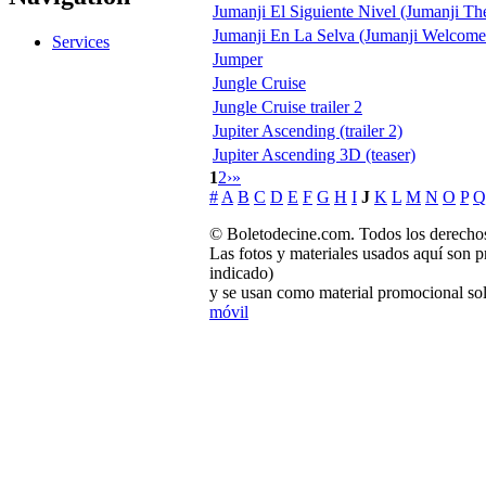
Jumanji El Siguiente Nivel (Jumanji Th
Jumanji En La Selva (Jumanji Welcome 
Services
Jumper
Jungle Cruise
Jungle Cruise trailer 2
Jupiter Ascending (trailer 2)
Jupiter Ascending 3D (teaser)
1
2
›
»
#
A
B
C
D
E
F
G
H
I
J
K
L
M
N
O
P
Q
© Boletodecine.com. Todos los derechos
Las fotos y materiales usados aquí son p
indicado)
y se usan como material promocional sol
móvil