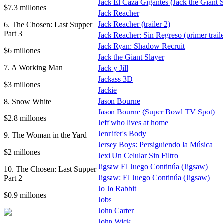
Jack El Caza Gigantes (Jack the Giant Sl
$7.3 millones
Jack Reacher
Jack Reacher (trailer 2)
6. The Chosen: Last Supper
Part 3
Jack Reacher: Sin Regreso (primer traile
Jack Ryan: Shadow Recruit
$6 millones
Jack the Giant Slayer
7. A Working Man
Jack y Jill
Jackass 3D
$3 millones
Jackie
Jason Bourne
8. Snow White
Jason Bourne (Super Bowl TV Spot)
$2.8 millones
Jeff who lives at home
Jennifer's Body
9. The Woman in the Yard
Jersey Boys: Persiguiendo la Música
$2 millones
Jexi Un Celular Sin Filtro
Jigsaw El Juego Continúa (Jigsaw)
10. The Chosen: Last Supper
Jigsaw: El Juego Continúa (Jigsaw)
Part 2
Jo Jo Rabbit
$0.9 millones
Jobs
John Carter
John Wick