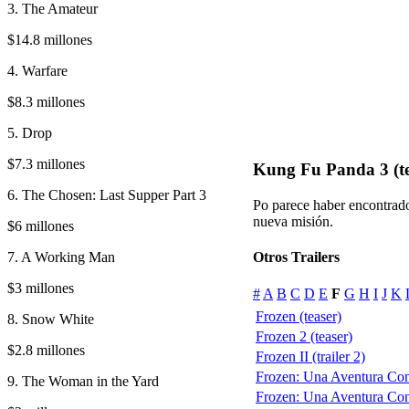
3. The Amateur
$14.8 millones
4. Warfare
$8.3 millones
5. Drop
$7.3 millones
Kung Fu Panda 3 (te
6. The Chosen: Last Supper Part 3
Po parece haber encontrad
nueva misión.
$6 millones
7. A Working Man
Otros Trailers
$3 millones
#
A
B
C
D
E
F
G
H
I
J
K
Frozen (teaser)
8. Snow White
Frozen 2 (teaser)
$2.8 millones
Frozen II (trailer 2)
Frozen: Una Aventura Cong
9. The Woman in the Yard
Frozen: Una Aventura Cong