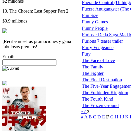
$2 millones
Fuera de Control (Unhing
Fuerza Antigángster (The G
10. The Chosen: Last Supper Part 2
Fun Size
$0.9 millones
Funny Games
Funny People
Furiosa: De la Saga Mad
Furious 7 teaser trailer
¡Recibe nuestras promociones y gana
fabulosos premios!
Furry Vengeance
Fury
Email:
The Face of Love
The Family
The Fighter
The Final Destination
The Five-Year Engagemen
The Forbidden Kingdom
The Fourth Kind
The Frozen Ground
«
‹
1
2
#
A
B
C
D
E
F
G
H
I
J
K