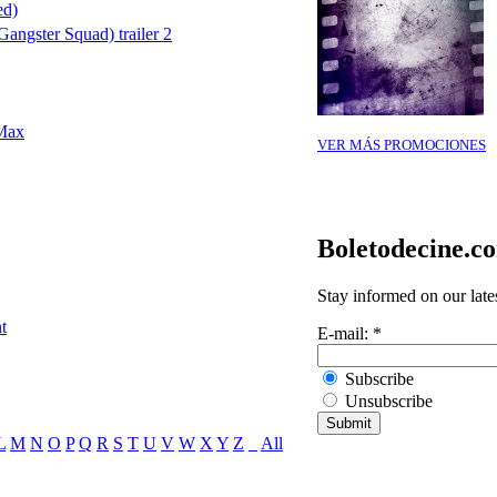
ed)
angster Squad) trailer 2
 Max
VER MÁS PROMOCIONES
Boletodecine.c
Stay informed on our late
t
E-mail:
*
Subscribe
Unsubscribe
L
M
N
O
P
Q
R
S
T
U
V
W
X
Y
Z
_
All