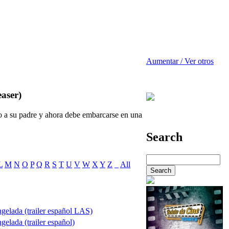
Aumentar / Ver otros
aser)
o a su padre y ahora debe embarcarse en una
Search
L
M
N
O
P
Q
R
S
T
U
V
W
X
Y
Z
_
All
elada (trailer español LAS)
elada (trailer español)