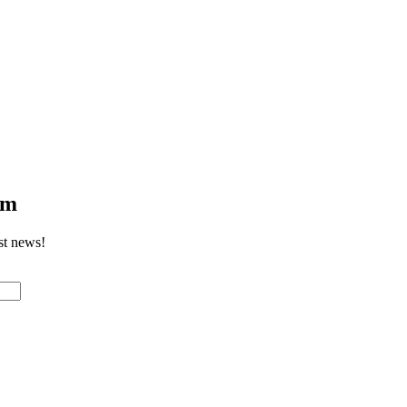
om
st news!