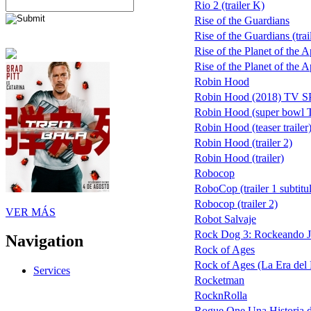
Rio 2 (trailer K)
Rise of the Guardians
Rise of the Guardians (trai
Rise of the Planet of the 
Rise of the Planet of the Ap
Robin Hood
Robin Hood (2018) TV 
Robin Hood (super bowl 
Robin Hood (teaser trailer
Robin Hood (trailer 2)
Robin Hood (trailer)
Robocop
RoboCop (trailer 1 subtitu
Robocop (trailer 2)
VER MÁS
Robot Salvaje
Rock Dog 3: Rockeando J
Navigation
Rock of Ages
Rock of Ages (La Era del R
Services
Rocketman
RocknRolla
Rogue One Una Historia d