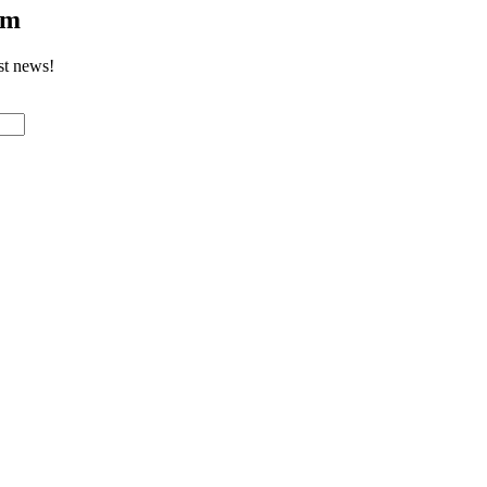
om
st news!