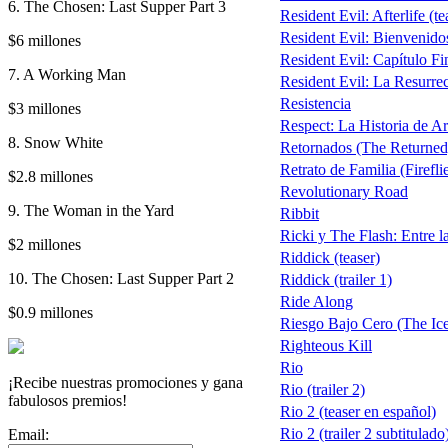
6. The Chosen: Last Supper Part 3
Resident Evil: Afterlife (te
Resident Evil: Bienvenido
$6 millones
Resident Evil: Capítulo Fi
7. A Working Man
Resident Evil: La Resurrecc
Resistencia
$3 millones
Respect: La Historia de Ar
8. Snow White
Retornados (The Returned
Retrato de Familia (Firefli
$2.8 millones
Revolutionary Road
9. The Woman in the Yard
Ribbit
Ricki y The Flash: Entre la
$2 millones
Riddick (teaser)
10. The Chosen: Last Supper Part 2
Riddick (trailer 1)
Ride Along
$0.9 millones
Riesgo Bajo Cero (The Ic
Righteous Kill
Rio
¡Recibe nuestras promociones y gana
Rio (trailer 2)
fabulosos premios!
Rio 2 (teaser en español)
Rio 2 (trailer 2 subtitulado
Email: