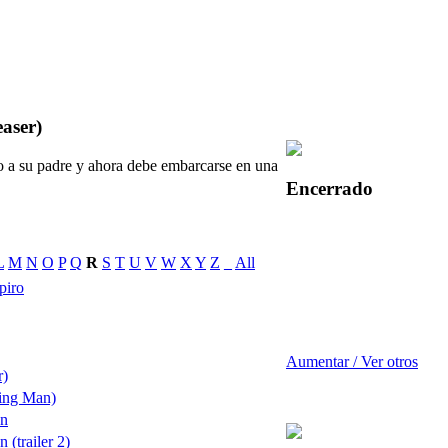
aser)
o a su padre y ahora debe embarcarse en una
Encerrado
L
M
N
O
P
Q
R
S
T
U
V
W
X
Y
Z
_
All
piro
Aumentar / Ver otros
r)
ing Man)
on
 (trailer 2)