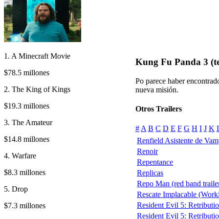
1. A Minecraft Movie
Kung Fu Panda 3 (te
$78.5 millones
Po parece haber encontrad
2. The King of Kings
nueva misión.
$19.3 millones
Otros Trailers
3. The Amateur
#
A
B
C
D
E
F
G
H
I
J
K
$14.8 millones
Renfield Asistente de Vam
Renoir
4. Warfare
Repentance
$8.3 millones
Replicas
Repo Man (red band traile
5. Drop
Rescate Implacable (Work
Resident Evil 5: Retributi
$7.3 millones
Resident Evil 5: Retribution