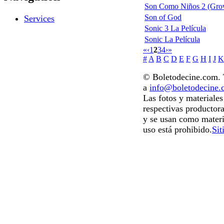
Son Como Niños 2 (Gro
Son of God
Services
Sonic 3 La Película
Sonic La Película
«
‹
1
2
3
4
›
»
#
A
B
C
D
E
F
G
H
I
J
K
© Boletodecine.com. T
a
info@boletodecine
Las fotos y materiale
respectivas productora
y se usan como materi
uso está prohibido.
Sit