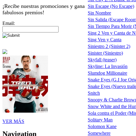
¡Recibe nuestras promociones y gana
Sin Escape (No Escape)
fabulosos premios!
Sin Nombre
Sin Salida (Escape Roo
Email:
Sin Tiempo Para Morir (N
Sing 2 Ven y Canta de 
Sing Ven y Canta
Siniestro 2 (Sinister 2)
Sinister (Siniestro)
Skyfall (teaser)
Skyline: La Invasión
Slumdog Millionaire
Snake Eyes (G.I Joe Ori
Snake Eyes (Nuevo traile
Snitch
Snoopy & Charlie Brown 
Snow White and the Hu
Sola contra el Poder (Mi
Solitary Man
VER MÁS
Solomon Kane
Navigation
Somewhere