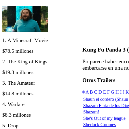
1. A Minecraft Movie
Kung Fu Panda 3 (
$78.5 millones
Po parece haber enco
2. The King of Kings
embarcarse en una n
$19.3 millones
Otros Trailers
3. The Amateur
#
A
B
C
D
E
F
G
H
I
J
K
$14.8 millones
Shaun el cordero (Shaun
4. Warfare
Shazam Furia de los Dio
Shazam!
$8.3 millones
She's Out of my league
Sherlock Gnomes
5. Drop