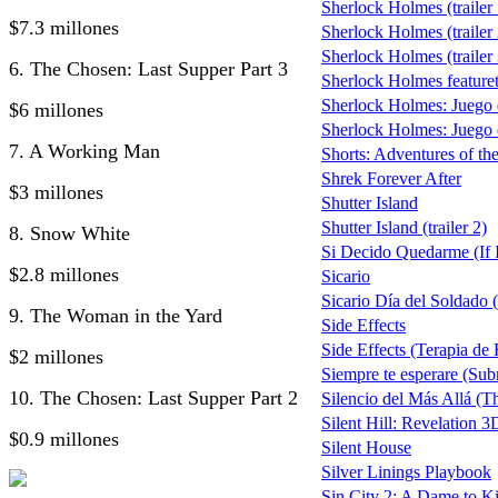
Sherlock Holmes (trailer 
$7.3 millones
Sherlock Holmes (trailer 
Sherlock Holmes (trailer 
6. The Chosen: Last Supper Part 3
Sherlock Holmes featuret
Sherlock Holmes: Juego
$6 millones
Sherlock Holmes: Juego d
7. A Working Man
Shorts: Adventures of t
Shrek Forever After
$3 millones
Shutter Island
Shutter Island (trailer 2)
8. Snow White
Si Decido Quedarme (If I
$2.8 millones
Sicario
Sicario Día del Soldado (
9. The Woman in the Yard
Side Effects
Side Effects (Terapia de
$2 millones
Siempre te esperare (Su
10. The Chosen: Last Supper Part 2
Silencio del Más Allá (T
Silent Hill: Revelation 3
$0.9 millones
Silent House
Silver Linings Playbook
Sin City 2: A Dame to Ki