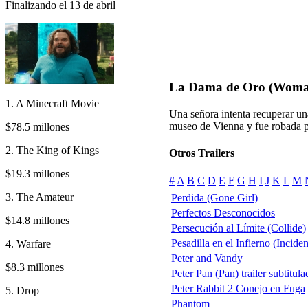
Finalizando el 13 de abril
La Dama de Oro (Woma
1. A Minecraft Movie
Una señora intenta recuperar un
museo de Vienna y fue robada po
$78.5 millones
2. The King of Kings
Otros Trailers
$19.3 millones
#
A
B
C
D
E
F
G
H
I
J
K
L
M
3. The Amateur
Perdida (Gone Girl)
Perfectos Desconocidos
$14.8 millones
Persecución al Límite (Collide)
Pesadilla en el Infierno (Incide
4. Warfare
Peter and Vandy
$8.3 millones
Peter Pan (Pan) trailer subtitula
Peter Rabbit 2 Conejo en Fuga
5. Drop
Phantom