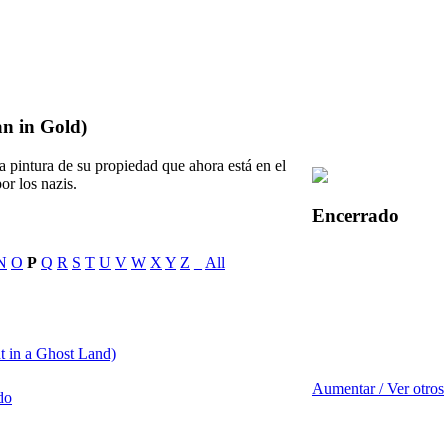
n in Gold)
a pintura de su propiedad que ahora está en el
r los nazis.
Encerrado
N
O
P
Q
R
S
T
U
V
W
X
Y
Z
_
All
nt in a Ghost Land)
Aumentar / Ver otros
do