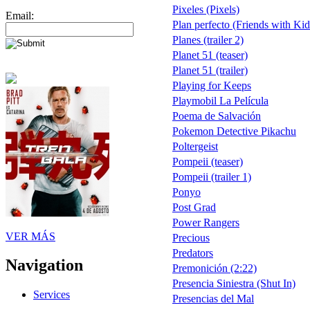
Pixeles (Pixels)
Email:
Plan perfecto (Friends with Kid
Planes (trailer 2)
Planet 51 (teaser)
Planet 51 (trailer)
Playing for Keeps
Playmobil La Película
Poema de Salvación
Pokemon Detective Pikachu
Poltergeist
Pompeii (teaser)
Pompeii (trailer 1)
Ponyo
Post Grad
Power Rangers
VER MÁS
Precious
Predators
Navigation
Premonición (2:22)
Presencia Siniestra (Shut In)
Services
Presencias del Mal