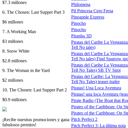
$7.3 millones
Philomena
Pil Princesa Cero Fresa
6. The Chosen: Last Supper Part 3
Pineapple Express
$6 millones
Pinocho
Pinocho
7. A Working Man
Piranha 3D
$3 millones
Piratas del Caribe La Venganza
Tell No tales)
8. Snow White
Piratas del Caribe La Venganza
Tell No tales) Find Sparrow sp
$2.8 millones
Piratas del Caribe La Venganza
Tell No Tales) SB TV Spot
9. The Woman in the Yard
Piratas del Caribe: La Venganz
$2 millones
Tell No Tales) teaser trailer
Piratas! Una Loca Aventura
10. The Chosen: Last Supper Part 2
Piratas! una loca Aventura (teas
$0.9 millones
Pirate Radio (The Boat that Roc
Pirates of the Caribbean: On St
Pirates of the Caribbean: On Str
Pitch Perfect 2
¡Recibe nuestras promociones y gana
fabulosos premios!
Pitch Perfect 3: La última nota