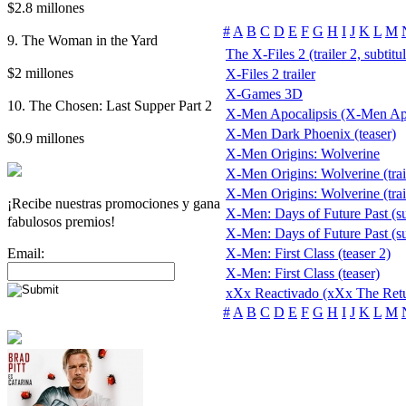
$2.8 millones
#
A
B
C
D
E
F
G
H
I
J
K
L
M
9. The Woman in the Yard
The X-Files 2 (trailer 2, subtitu
$2 millones
X-Files 2 trailer
X-Games 3D
10. The Chosen: Last Supper Part 2
X-Men Apocalipsis (X-Men Ap
X-Men Dark Phoenix (teaser)
$0.9 millones
X-Men Origins: Wolverine
X-Men Origins: Wolverine (trai
X-Men Origins: Wolverine (trail
¡Recibe nuestras promociones y gana
X-Men: Days of Future Past (su
fabulosos premios!
X-Men: Days of Future Past (sub
Email:
X-Men: First Class (teaser 2)
X-Men: First Class (teaser)
xXx Reactivado (xXx The Retu
#
A
B
C
D
E
F
G
H
I
J
K
L
M