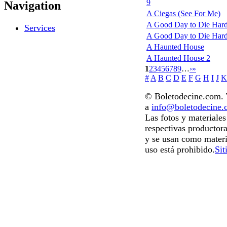
9
Navigation
A Ciegas (See For Me)
A Good Day to Die Hard
Services
A Good Day to Die Hard: 
A Haunted House
A Haunted House 2
1
2
3
4
5
6
7
8
9
…
›
»
#
A
B
C
D
E
F
G
H
I
J
K
© Boletodecine.com. T
a
info@boletodecine
Las fotos y materiale
respectivas productora
y se usan como materi
uso está prohibido.
Sit