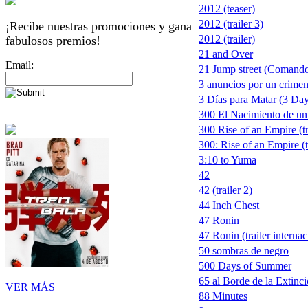
2012 (teaser)
2012 (trailer 3)
¡Recibe nuestras promociones y gana
2012 (trailer)
fabulosos premios!
21 and Over
Email:
21 Jump street (Comando
3 anuncios por un crimen
3 Días para Matar (3 Days
300 El Nacimiento de un
300 Rise of an Empire (tr
300: Rise of an Empire (t
3:10 to Yuma
42
42 (trailer 2)
44 Inch Chest
47 Ronin
47 Ronin (trailer internac
50 sombras de negro
500 Days of Summer
65 al Borde de la Extinc
VER MÁS
88 Minutes