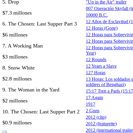
5. Drop
"Up in the Air" trailer
007 Operación Skyfall (tr
$7.3 millones
10000 B.C.
12 Años de Esclavitud (1
6. The Chosen: Last Supper Part 3
12 Horas (Gone)
$6 millones
12 Horas para Sobrevivi
12 Horas para Sobrevivir 
7. A Working Man
12 Horas para Sobrevivir
Year)
$3 millones
12 Rounds
12 Years a Slave
8. Snow White
127 Horas
$2.8 millones
13 Horas: Los soldados s
soldiers of Benghazi)
9. The Woman in the Yard
15:17 Tren a París (15:17
17 Again
$2 millones
1917
2 Guns
10. The Chosen: Last Supper Part 2
2012 (clip)
$0.9 millones
2012 (featurette)
2012 (international trailer