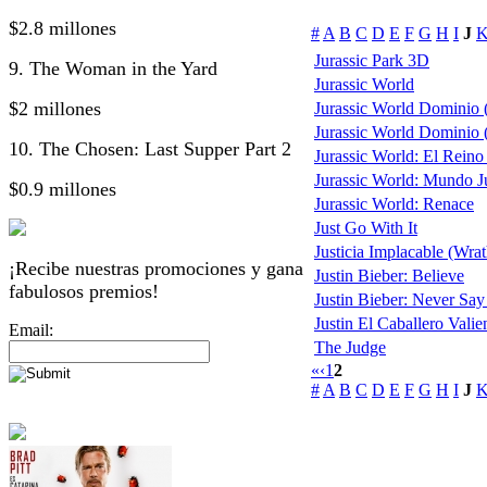
$2.8 millones
#
A
B
C
D
E
F
G
H
I
J
Jurassic Park 3D
9. The Woman in the Yard
Jurassic World
$2 millones
Jurassic World Dominio 
Jurassic World Dominio (
10. The Chosen: Last Supper Part 2
Jurassic World: El Rein
Jurassic World: Mundo Jur
$0.9 millones
Jurassic World: Renace
Just Go With It
Justicia Implacable (Wra
¡Recibe nuestras promociones y gana
Justin Bieber: Believe
fabulosos premios!
Justin Bieber: Never Sa
Justin El Caballero Valie
Email:
The Judge
«
‹
1
2
#
A
B
C
D
E
F
G
H
I
J